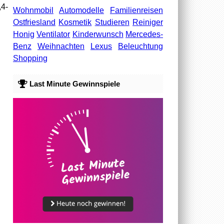
,4-
Wohnmobil
Automodelle
Familienreisen
Ostfriesland
Kosmetik
Studieren
Reiniger
Honig
Ventilator
Kinderwunsch
Mercedes-
Benz
Weihnachten
Lexus
Beleuchtung
Shopping
Last Minute Gewinnspiele