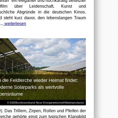
divari“ ein eleganter und hochkarätig besetzter
elfilm über Leidenschaft, Kunst und
chliche Abgründe in die deutschen Kinos.
id steht kurz davor, den lebenslangen Traum
...
weiterlesen
 die Feldlerche wieder Heimat findet:
derne Solarparks als wertvolle
bensräume
© DJD/Bundesverband Neue Energiewirtschaft/Wattmanufactur
). Das Trillern, Zirpen, Rollen und Pfeifen der
lerche gehörte einst zum typischen Klangbild