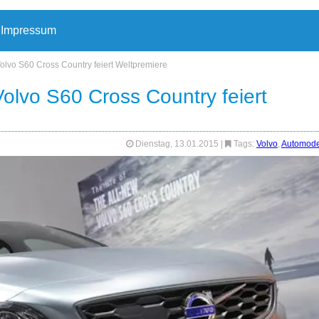
Impressum
olvo S60 Cross Country feiert Weltpremiere
olvo S60 Cross Country feiert
Dienstag, 13.01.2015
|
Tags:
Volvo
,
Automode