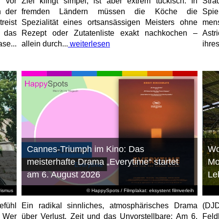
 vor
Ziel klingt simpel, ist aber extrem tückisch: In
Stra
n der
fremden Ländern müssen die Köche die
Spi
reist
Spezialität eines ortsansässigen Meisters ohne
mens
, das
Rezept oder Zutatenliste exakt nachkochen –
Astr
se...
allein durch...
weiterlesen
ihres
Cannes-Triumph im Kino: Das
Wo
meisterhafte Drama „Everytime“ startet
Mo
am 6. August 2026
Le
rismus
© HappySpots / Filmplakat: eksystent filmverleih
efühl
Ein radikal sinnliches, atmosphärisches Drama
(DJD
: Wer
über Verlust, Zeit und das Unvorstellbare: Am 6.
Feld