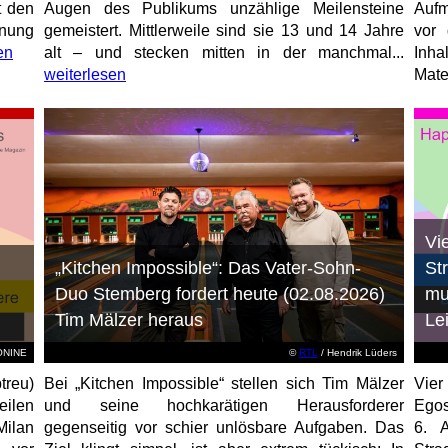
t den
Augen des Publikums unzählige Meilensteine
Aufm
anung
gemeistert. Mittlerweile sind sie 13 und 14 Jahre
vor 
en
alt – und stecken mitten in der manchmal...
Inha
weiterlesen
Mater
Vi
„Kitchen Impossible“: Das Vater-Sohn-
St
Duo Stemberg fordert heute (02.08.2026)
mu
Tim Mälzer heraus
Le
EONINE
©
RTL
/ Hendrik Lüders
treu)
Bei „Kitchen Impossible“ stellen sich Tim Mälzer
Vier
eilen
und seine hochkarätigen Herausforderer
Egos
Milan
gegenseitig vor schier unlösbare Aufgaben. Das
6. 