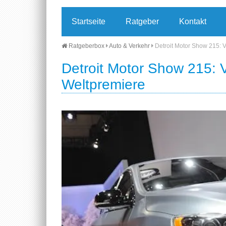
Startseite
Ratgeber
Kontakt
Ratgeberbox
Auto & Verkehr
Detroit Motor Show 215: V
Detroit Motor Show 215: V
Weltpremiere