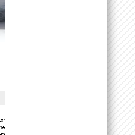
tor
he
nem