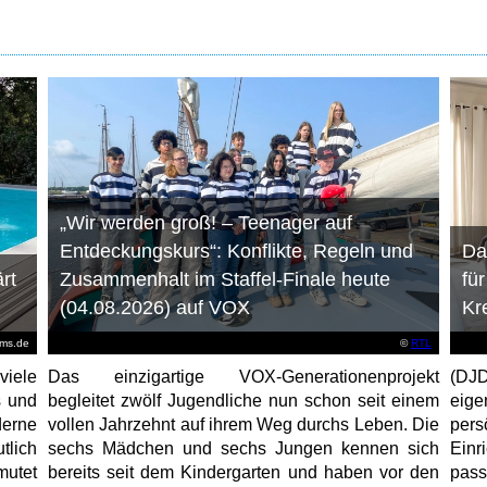
„Wir werden groß! – Teenager auf
Entdeckungskurs“: Konflikte, Regeln und
Da
rt
Zusammenhalt im Staffel-Finale heute
fü
(04.08.2026) auf VOX
Kr
ems.de
©
RTL
viele
Das einzigartige VOX-Generationenprojekt
(DJD
s und
begleitet zwölf Jugendliche nun schon seit einem
eig
erne
vollen Jahrzehnt auf ihrem Weg durchs Leben. Die
per
tlich
sechs Mädchen und sechs Jungen kennen sich
Ein
mutet
bereits seit dem Kindergarten und haben vor den
pas