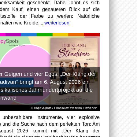
erksamkeit geschenkt. Dabei lohnt es sich
dem Kauf, einen genaueren Blick auf die
ltsstoffe der Farbe zu werfen: Natürliche
ialien wie Kreide,...
weiterlesen
er Geigen und vier Egos: „Der Klang der
radivari“ bringt am 6. August 2026 ein
sikalisches Jahrhundertprojekt auf die
inwand
© HappySpots / Filmplakat: Weltkino Filmverleih
 unbezahlbare Instrumente, vier explosive
 und die Suche nach dem perfekten Ton: Am
August 2026 kommt mit „Der Klang der