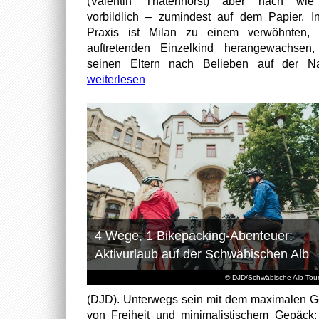
(Valentin Thatenhorst) aber nach wie
vorbildlich – zumindest auf dem Papier. I
Praxis ist Milan zu einem verwöhnten, t
auftretenden Einzelkind herangewachsen
seinen Eltern nach Belieben auf der Na
weiterlesen
4 Wege, 1 Bikepacking-Abenteuer:
Aktivurlaub auf der Schwäbischen Alb
© DJD/Schwäbische Alb Tou
(DJD). Unterwegs sein mit dem maximalen G
von Freiheit und minimalistischem Gepäck