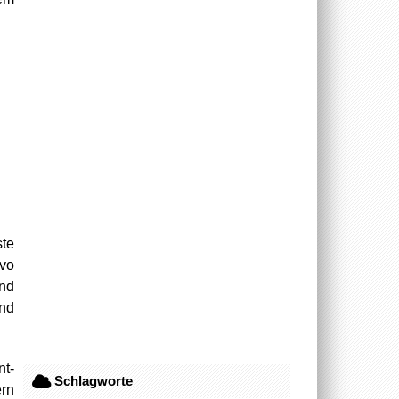
te
lvo
nd
und
nt-
Schlagworte
ern