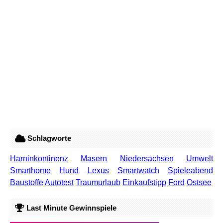
Schlagworte
Harninkontinenz
Masern
Niedersachsen
Umwelt
Smarthome
Hund
Lexus
Smartwatch
Spieleabend
Baustoffe
Autotest
Traumurlaub
Einkaufstipp
Ford
Ostsee
Last Minute Gewinnspiele