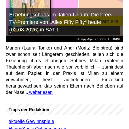
Erziehungschaos im Italien-Urlaub: Die Free-
TV-Premiere von „Alles Fifty Fifty“ heute
(02.08.2026) in SAT.1
© HappySpots / Cover: LEONINE
Marion (Laura Tonke) und Andi (Moritz Bleibtreu) sind
zwar schon seit Längerem geschieden, teilen sich die
Erziehung ihres elfjährigen Sohnes Milan (Valentin
Thatenhorst) aber nach wie vor vorbildlich – zumindest
auf dem Papier. In der Praxis ist Milan zu einem
verwöhnten, treist auftretenden Einzelkind
herangewachsen, das seinen Eltern nach Belieben auf
der Nase...
weiterlesen
Tipps der Redaktion
aktuelle Gewinnspiele
HappySpots Onlinemagazin