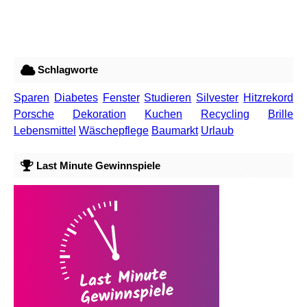
Schlagworte
Sparen
Diabetes
Fenster
Studieren
Silvester
Hitzrekord
Porsche
Dekoration
Kuchen
Recycling
Brille
Lebensmittel
Wäschepflege
Baumarkt
Urlaub
Last Minute Gewinnspiele