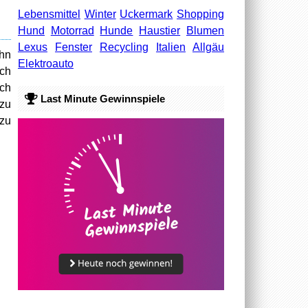
Lebensmittel
Winter
Uckermark
Shopping
Hund
Motorrad
Hunde
Haustier
Blumen
Lexus
Fenster
Recycling
Italien
Allgäu
ehn
Elektroauto
ch
uch
Last Minute Gewinnspiele
zu
 zu