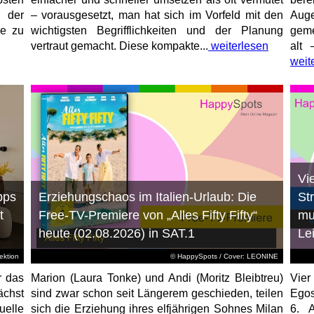
 der
– vorausgesetzt, man hat sich im Vorfeld mit den
Aug
ne zu
wichtigsten Begrifflichkeiten und der Planung
geme
vertraut gemacht. Diese kompakte...
weiterlesen
alt 
weit
Vi
pps
Erziehungschaos im Italien-Urlaub: Die
St
t
Free-TV-Premiere von „Alles Fifty Fifty“
mu
heute (02.08.2026) in SAT.1
Le
ktion
© HappySpots / Cover: LEONINE
r das
Marion (Laura Tonke) und Andi (Moritz Bleibtreu)
Vier
chst
sind zwar schon seit Längerem geschieden, teilen
Egos
elle
sich die Erziehung ihres elfjährigen Sohnes Milan
6. 