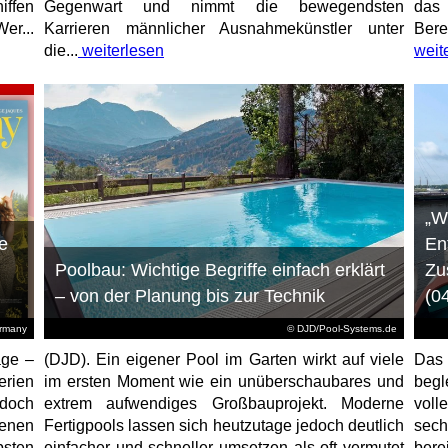
iffen
Gegenwart und nimmt die bewegendsten
das 
er...
Karrieren männlicher Ausnahmekünstler unter
Bere
die...
weiterlesen
weit
„W
e
En
Poolbau: Wichtige Begriffe einfach erklärt
Zu
– von der Planung bis zur Technik
(0
ermany
© DJD/Pool-Systems.de
age –
(DJD). Ein eigener Pool im Garten wirkt auf viele
Das
erien
im ersten Moment wie ein unüberschaubares und
begl
jedoch
extrem aufwendiges Großbauprojekt. Moderne
voll
enen
Fertigpools lassen sich heutzutage jedoch deutlich
sec
sten
einfacher und schneller umsetzen als oft vermutet
bere