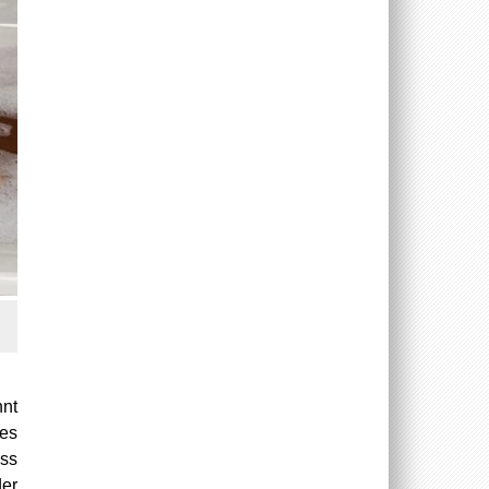
nnt
des
ess
er