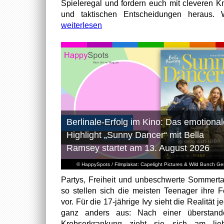
Spieleregal und fordern euch mit cleveren Kn
und taktischen Entscheidungen heraus. W
weiterlesen
Berlinale-Erfolg im Kino: Das emotional
Highlight „Sunny Dancer“ mit Bella
Ramsey startet am 13. August 2026
© HappySpots / Filmplakat: Capelight Pictures & Wild Bunch G
Partys, Freiheit und unbeschwerte Sommert
so stellen sich die meisten Teenager ihre F
vor. Für die 17-jährige Ivy sieht die Realität 
ganz anders aus: Nach einer überstand
Krebserkrankung zieht sie sich am lieb