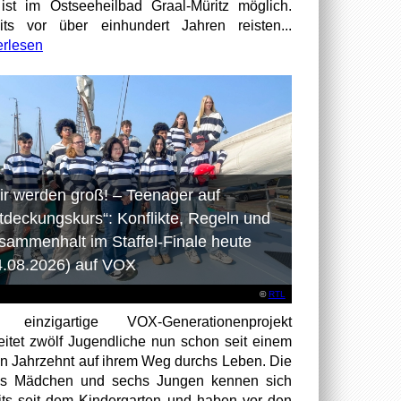
ist im Ostseeheilbad Graal-Müritz möglich.
its vor über einhundert Jahren reisten...
erlesen
ir werden groß! – Teenager auf
tdeckungskurs“: Konflikte, Regeln und
sammenhalt im Staffel-Finale heute
4.08.2026) auf VOX
©
RTL
 einzigartige VOX-Generationenprojekt
eitet zwölf Jugendliche nun schon seit einem
en Jahrzehnt auf ihrem Weg durchs Leben. Die
hs Mädchen und sechs Jungen kennen sich
its seit dem Kindergarten und haben vor den