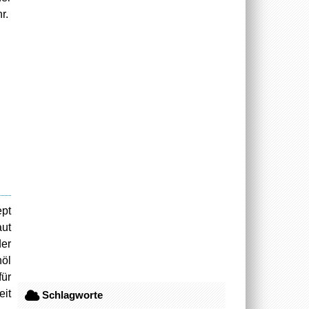
r.
ept
aut
der
nöl
für
eit
Schlagworte