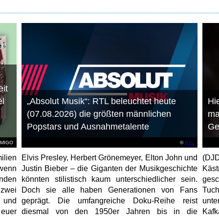
it
el
„Absolut Musik“: RTL beleuchtet heute
Hie
(07.08.2026) die größten männlichen
ma
Popstars und Ausnahmetalente
Ge
AMIGO
©
RTL
ilien
Elvis Presley, Herbert Grönemeyer, Elton John und
(DJD
 wenn
Justin Bieber – die Giganten der Musikgeschichte
Käs
unden
könnten stilistisch kaum unterschiedlicher sein.
gesc
 zwei
Doch sie alle haben Generationen von Fans
Tuch
e und
geprägt. Die umfangreiche Doku-Reihe reist
unt
 euer
diesmal von den 1950er Jahren bis in die
Kafk