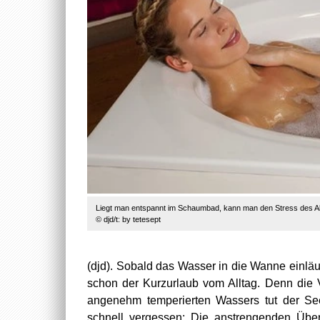
Liegt man entspannt im Schaumbad, kann man den Stress des Allt
© djd/t: by tetesept
(djd). Sobald das Wasser in die Wanne einläuf
schon der Kurzurlaub vom Alltag. Denn die
angenehm temperierten Wassers tut der See
schnell vergessen: Die anstrengenden Übe