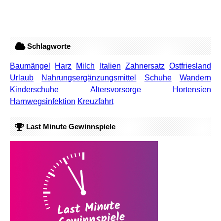
Schlagworte
Baumängel
Harz
Milch
Italien
Zahnersatz
Ostfriesland
Urlaub
Nahrungsergänzungsmittel
Schuhe
Wandern
Kinderschuhe
Altersvorsorge
Hortensien
Harnwegsinfektion
Kreuzfahrt
Last Minute Gewinnspiele