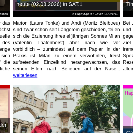
heute (02.08.2026) in SAT.1
Ti
ktion
© HappySpots / Cover: LEONINE
r das
Marion (Laura Tonke) und Andi (Moritz Bleibtreu)
Bei 
chst
sind zwar schon seit Längerem geschieden, teilen
und
elle
sich die Erziehung ihres elfjährigen Sohnes Milan
gege
 des
(Valentin Thatenhorst) aber nach wie vor
Ziel
enge
vorbildlich – zumindest auf dem Papier. In der
fre
 sich
Praxis ist Milan zu einem verwöhnten, treist
Spez
f die
auftretenden Einzelkind herangewachsen, das
Reze
liche
seinen Eltern nach Belieben auf der Nase...
allei
weiterlesen
der
n
Ca