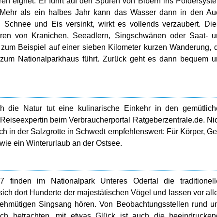
n eignet. Er führt auf den Spuren von Bibern ins Poldersyst
. Mehr als ein halbes Jahr kann das Wasser dann in den A
Schnee und Eis versinkt, wirkt es vollends verzaubert. Di
haren von Kranichen, Seeadlern, Singschwänen oder Saat- 
h zum Beispiel auf einer sieben Kilometer kurzen Wanderung, 
um Nationalparkhaus führt. Zurück geht es dann bequem u
 die Natur tut eine kulinarische Einkehr in den gemütlic
, Reiseexpertin beim Verbraucherportal Ratgeberzentrale.de. Ni
ch in der Salzgrotte in Schwedt empfehlenswert: Für Körper, Ge
 wie ein Winterurlaub an der Ostsee.
finden im Nationalpark Unteres Odertal die traditionell
ich dort Hunderte der majestätischen Vögel und lassen vor al
ehmütigen Singsang hören. Von Beobachtungsstellen rund u
ich betrachten, mit etwas Glück ist auch die beeindrucke