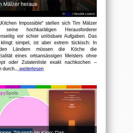
m Mälzer heraus
©
RTL
/ Hendrik Lüders
„Kitchen Impossible“ stellen sich Tim Mälzer
 seine hochkarätigen Herausforderer
nseitig vor schier unlösbare Aufgaben. Das
 klingt simpel, ist aber extrem tückisch: In
mden Ländern müssen die Köche die
ialität eines ortsansässigen Meisters ohne
pt oder Zutatenliste exakt nachkochen –
n durch...
weiterlesen
nnes-Triumph im Kino: Das