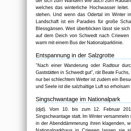
der sich zum Wandern wie auch zum Radfahre
welches das winterliche Hochwasser leitet
stehen. Und wenn das Odertal im Winter in 
Landschaft ist ein Paradies für große Sc
Blessgänsen. Weit überblicken lässt sie sic
auf dem Deich von Schwedt nach Criewen z
warm mit einem Bus der Nationalparklinie.
Entspannung in der Salzgrotte
"Nach einer Wanderung oder Radtour durch
Gaststätten in Schwedt gut", rät Beate Fuchs
nur bei schlechtem Wetter ist zudem ein Besu
und Seele ist die salzhaltige Luft so erholsam
Singschwantage im Nationalpark
(djd). Vom 10. bis zum 12. Februar 2017 
Singschwantage statt. Im Winter versammeln s
in der Abenddämmerung ihren klagenden, w
Nationalparkhaus in Criewen lassen sie s