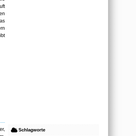
uft
hen
Das
ern
ibt
er,
Schlagworte