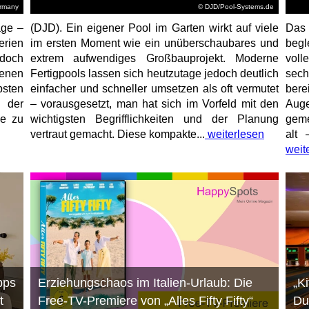
ermany
© DJD/Pool-Systems.de
age –
(DJD). Ein eigener Pool im Garten wirkt auf viele
Das
erien
im ersten Moment wie ein unüberschaubares und
begl
jedoch
extrem aufwendiges Großbauprojekt. Moderne
voll
enen
Fertigpools lassen sich heutzutage jedoch deutlich
sec
sten
einfacher und schneller umsetzen als oft vermutet
bere
 der
– vorausgesetzt, man hat sich im Vorfeld mit den
Aug
ne zu
wichtigsten Begrifflichkeiten und der Planung
geme
vertraut gemacht. Diese kompakte...
weiterlesen
alt 
weit
pps
Erziehungschaos im Italien-Urlaub: Die
„K
t
Free-TV-Premiere von „Alles Fifty Fifty“
Du