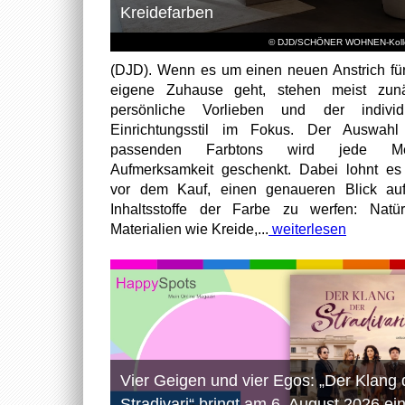
Kreidefarben
© DJD/SCHÖNER WOHNEN-Kolle
(DJD). Wenn es um einen neuen Anstrich fü
eigene Zuhause geht, stehen meist zunä
persönliche Vorlieben und der individu
Einrichtungsstil im Fokus. Der Auswahl
passenden Farbtons wird jede M
Aufmerksamkeit geschenkt. Dabei lohnt es
vor dem Kauf, einen genaueren Blick au
Inhaltsstoffe der Farbe zu werfen: Natür
Materialien wie Kreide,...
weiterlesen
Vier Geigen und vier Egos: „Der Klang 
Stradivari“ bringt am 6. August 2026 ei