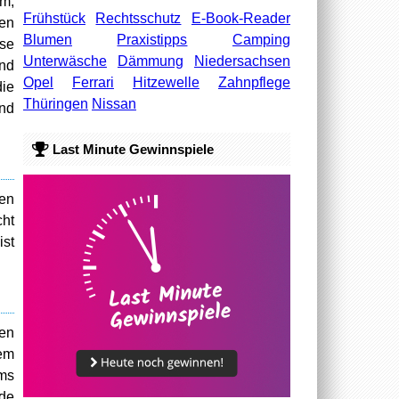
em,
Frühstück
Rechtsschutz
E-Book-Reader
uen
Blumen
Praxistipps
Camping
ese
Unterwäsche
Dämmung
Niedersachsen
und
Opel
Ferrari
Hitzewelle
Zahnpflege
die
Thüringen
Nissan
nd
Last Minute Gewinnspiele
hen
cht
ist
en
lem
ms
nde