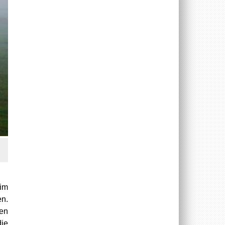
 im
n.
den
die