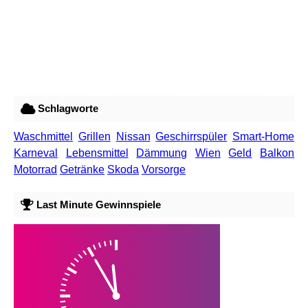
Schlagworte
Waschmittel
Grillen
Nissan
Geschirrspüler
Smart-Home
Karneval
Lebensmittel
Dämmung
Wien
Geld
Balkon
Motorrad
Getränke
Skoda
Vorsorge
Last Minute Gewinnspiele