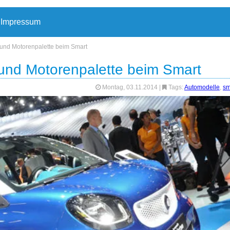
Impressum
- und Motorenpalette beim Smart
- und Motorenpalette beim Smart
Montag, 03.11.2014
|
Tags:
Automodelle
,
sm