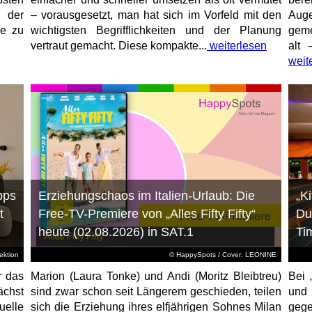
 der
– vorausgesetzt, man hat sich im Vorfeld mit den
Aug
ne zu
wichtigsten Begrifflichkeiten und der Planung
geme
vertraut gemacht. Diese kompakte...
weiterlesen
alt 
weit
pps
Erziehungschaos im Italien-Urlaub: Die
„K
t
Free-TV-Premiere von „Alles Fifty Fifty“
Du
heute (02.08.2026) in SAT.1
Ti
ktion
© HappySpots / Cover: LEONINE
r das
Marion (Laura Tonke) und Andi (Moritz Bleibtreu)
Bei 
chst
sind zwar schon seit Längerem geschieden, teilen
und
elle
sich die Erziehung ihres elfjährigen Sohnes Milan
gege