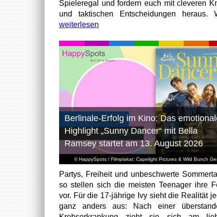
Spieleregal und fordern euch mit cleveren Kn
und taktischen Entscheidungen heraus. W
weiterlesen
Berlinale-Erfolg im Kino: Das emotional
Highlight „Sunny Dancer“ mit Bella
Ramsey startet am 13. August 2026
© HappySpots / Filmplakat: Capelight Pictures & Wild Bunch G
Partys, Freiheit und unbeschwerte Sommert
so stellen sich die meisten Teenager ihre F
vor. Für die 17-jährige Ivy sieht die Realität 
ganz anders aus: Nach einer überstand
Krebserkrankung zieht sie sich am lieb