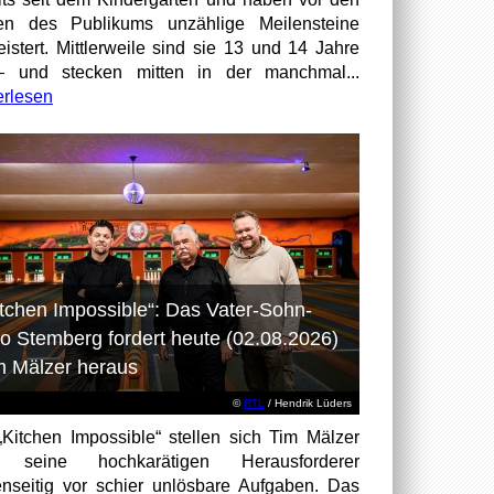
en des Publikums unzählige Meilensteine
istert. Mittlerweile sind sie 13 und 14 Jahre
– und stecken mitten in der manchmal...
erlesen
itchen Impossible“: Das Vater-Sohn-
o Stemberg fordert heute (02.08.2026)
m Mälzer heraus
©
RTL
/ Hendrik Lüders
„Kitchen Impossible“ stellen sich Tim Mälzer
 seine hochkarätigen Herausforderer
nseitig vor schier unlösbare Aufgaben. Das