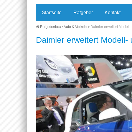
Startseite
Ratgeber
Kontakt
Ratgeberbox
Auto & Verkehr
Daimler erweitert Modell
Daimler erweitert Modell