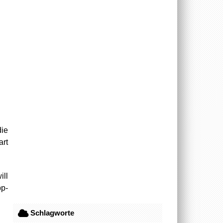
die
rt
ill
pp-
Schlagworte