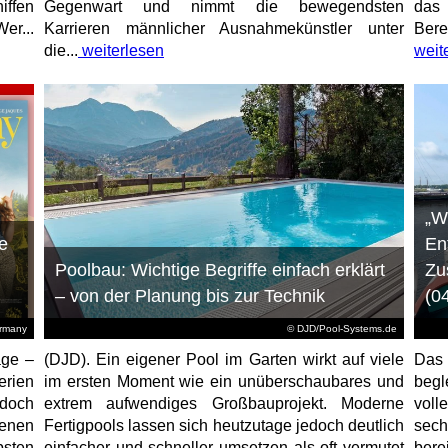
iffen
Gegenwart und nimmt die bewegendsten
das 
er...
Karrieren männlicher Ausnahmekünstler unter
Bere
die...
weiterlesen
weit
„W
e
En
Poolbau: Wichtige Begriffe einfach erklärt
Zu
– von der Planung bis zur Technik
(0
ermany
© DJD/Pool-Systems.de
age –
(DJD). Ein eigener Pool im Garten wirkt auf viele
Das
erien
im ersten Moment wie ein unüberschaubares und
begl
jedoch
extrem aufwendiges Großbauprojekt. Moderne
voll
enen
Fertigpools lassen sich heutzutage jedoch deutlich
sec
sten
einfacher und schneller umsetzen als oft vermutet
bere