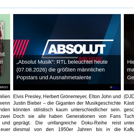
it
el
„Absolut Musik“: RTL beleuchtet heute
Hie
(07.08.2026) die größten männlichen
ma
Popstars und Ausnahmetalente
Ge
AMIGO
©
RTL
ilien
Elvis Presley, Herbert Grönemeyer, Elton John und
(DJD
 wenn
Justin Bieber – die Giganten der Musikgeschichte
Käs
unden
könnten stilistisch kaum unterschiedlicher sein.
gesc
 zwei
Doch sie alle haben Generationen von Fans
Tuch
e und
geprägt. Die umfangreiche Doku-Reihe reist
unt
 euer
diesmal von den 1950er Jahren bis in die
Kafk