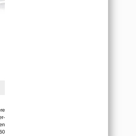
ere
er-
den
 60