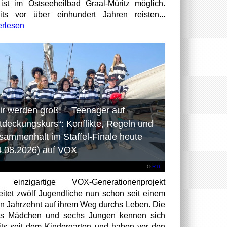
ist im Ostseeheilbad Graal-Müritz möglich.
its vor über einhundert Jahren reisten...
erlesen
ir werden groß! – Teenager auf
tdeckungskurs“: Konflikte, Regeln und
sammenhalt im Staffel-Finale heute
4.08.2026) auf VOX
©
RTL
 einzigartige VOX-Generationenprojekt
eitet zwölf Jugendliche nun schon seit einem
en Jahrzehnt auf ihrem Weg durchs Leben. Die
hs Mädchen und sechs Jungen kennen sich
its seit dem Kindergarten und haben vor den