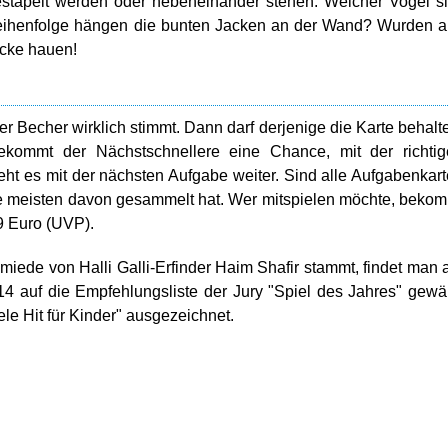
estapelt werden oder nebeneinander stehen. Welcher Vogel si
eihenfolge hängen die bunten Jacken an der Wand? Wurden a
ocke hauen!
r Becher wirklich stimmt. Dann darf derjenige die Karte behalt
ommt der Nächstschnellere eine Chance, mit der richtig
t es mit der nächsten Aufgabe weiter. Sind alle Aufgabenkar
die meisten davon gesammelt hat. Wer mitspielen möchte, beko
9 Euro (UVP).
miede von Halli Galli-Erfinder Haim Shafir stammt, findet man 
4 auf die Empfehlungsliste der Jury "Spiel des Jahres" gewä
le Hit für Kinder" ausgezeichnet.