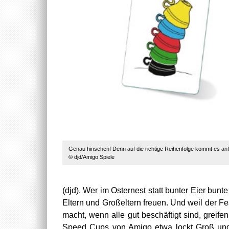
Genau hinsehen! Denn auf die richtige Reihenfolge kommt es an!
© djd/Amigo Spiele
(djd). Wer im Osternest statt bunter Eier bun
Eltern und Großeltern freuen. Und weil der F
macht, wenn alle gut beschäftigt sind, greif
Speed Cups von Amigo etwa lockt Groß und K