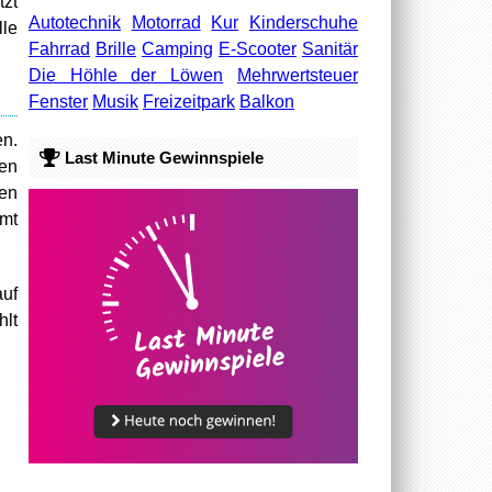
tzt
Autotechnik
Motorrad
Kur
Kinderschuhe
lle
Fahrrad
Brille
Camping
E-Scooter
Sanitär
Die Höhle der Löwen
Mehrwertsteuer
Fenster
Musik
Freizeitpark
Balkon
en.
Last Minute Gewinnspiele
en
ten
mmt
auf
hlt