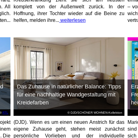
. All
komplett von der Außenwelt zurück. In der
– vo
lich.
Hoffnung, ihrer Tochter wieder auf die Beine zu
wich
en...
helfen, melden ihre...
weiterlesen
vert
nd
Das Zuhause in natürlicher Balance: Tipps
Er
für eine nachhaltige Wandgestaltung mit
Fr
Kreidefarben
he
©
RTL
© DJD/SCHÖNER WOHNEN-Kollektion
jekt
(DJD). Wenn es um einen neuen Anstrich für das
Mari
einem
eigene Zuhause geht, stehen meist zunächst
sind
. Die
persönliche Vorlieben und der individuelle
sich