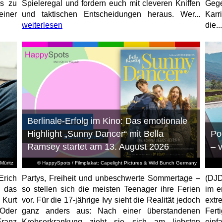
rs zu
Spieleregal und fordern euch mit cleveren Kniffen
Geg
einer
und taktischen Entscheidungen heraus. Wer...
Karr
weiterlesen
die...
Berlinale-Erfolg im Kino: Das emotionale
Highlight „Sunny Dancer“ mit Bella
Po
Ramsey startet am 13. August 2026
– 
Müritz
© HappySpots / Filmplakat: Capelight Pictures & Wild Bunch Germany
Erich
Partys, Freiheit und unbeschwerte Sommertage –
(DJD
 das
so stellen sich die meisten Teenager ihre Ferien
im e
 Kurt
vor. Für die 17-jährige Ivy sieht die Realität jedoch
ext
 Oder
ganz anders aus: Nach einer überstandenen
Fert
ranz
Krebserkrankung zieht sie sich am liebsten
einf