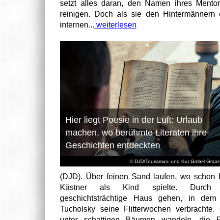
setzt alles daran, den Namen ihres Mento
reinigen. Doch als sie den Hintermännern 
internen...
weiterlesen
Hier liegt Poesie in der Luft: Urlaub
machen, wo berühmte Literaten ihre
Geschichten entdeckten
© DJD/Tourismus- und Kur GmbH Graal-
(DJD). Über feinen Sand laufen, wo schon 
Kästner als Kind spielte. Durch
geschichtsträchtige Haus gehen, in dem
Tucholsky seine Flitterwochen verbrachte.
unter schattigen Bäumen wandeln, die F