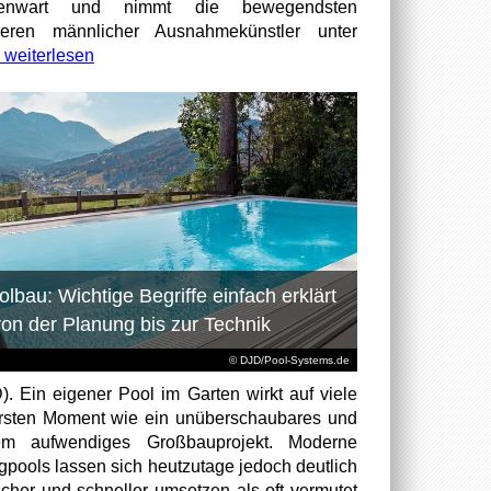
enwart und nimmt die bewegendsten
ieren männlicher Ausnahmekünstler unter
weiterlesen
olbau: Wichtige Begriffe einfach erklärt
von der Planung bis zur Technik
© DJD/Pool-Systems.de
). Ein eigener Pool im Garten wirkt auf viele
rsten Moment wie ein unüberschaubares und
rem aufwendiges Großbauprojekt. Moderne
igpools lassen sich heutzutage jedoch deutlich
acher und schneller umsetzen als oft vermutet