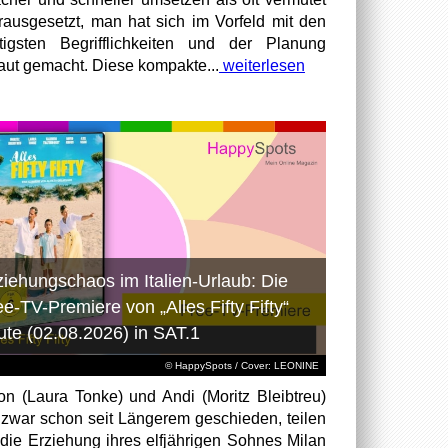
rausgesetzt, man hat sich im Vorfeld mit den
tigsten Begrifflichkeiten und der Planung
raut gemacht. Diese kompakte...
weiterlesen
ziehungschaos im Italien-Urlaub: Die
ee-TV-Premiere von „Alles Fifty Fifty“
ute (02.08.2026) in SAT.1
© HappySpots / Cover: LEONINE
on (Laura Tonke) und Andi (Moritz Bleibtreu)
 zwar schon seit Längerem geschieden, teilen
 die Erziehung ihres elfjährigen Sohnes Milan