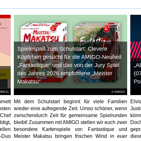
Spielespaß zum Schulstart: Clevere
Köpfchen gesucht für die AMIGO-Neuheit
„Fantastique“ und das von der Jury Spiel
„A
des Jahres 2026 empfohlene „Meister
(0
Makatsu“
Po
TURES)
© AMIGO
rnett
Mit dem Schulstart beginnt für viele Familien
Elvi
hsten
wieder eine aufregende Zeit. Umso schöner, wenn
Just
-Chef
zwischendurch Zeit für gemeinsame Spielrunden
könn
igt,
bleibt! Zusammen mit AMIGO stellen wir euch zwei
Doc
ellen
besondere Kartenspiele vor: Fantastique und
gep
r-Duo
Meister Makatsu bringen frischen Wind in euer
die