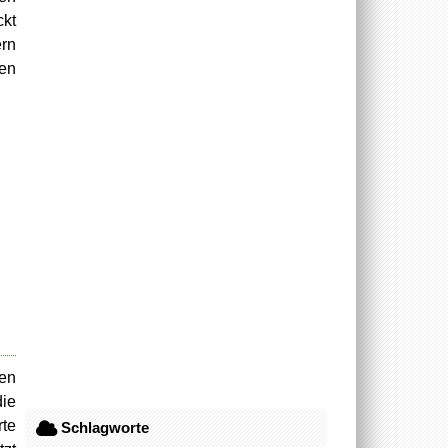
kt
ern
ren
en
ie
rte
Schlagworte