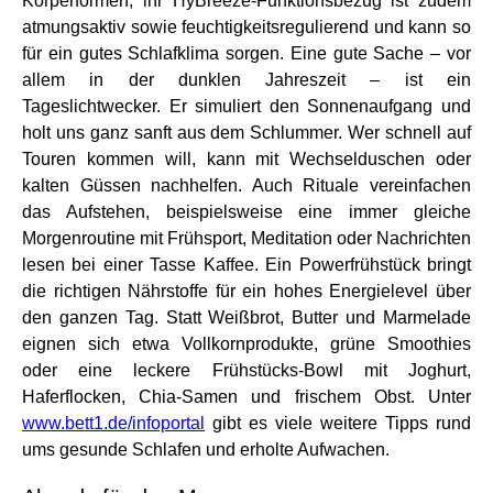
Körperformen, ihr HyBreeze-Funktionsbezug ist zudem
atmungsaktiv sowie feuchtigkeitsregulierend und kann so
für ein gutes Schlafklima sorgen. Eine gute Sache – vor
allem in der dunklen Jahreszeit – ist ein
Tageslichtwecker. Er simuliert den Sonnenaufgang und
holt uns ganz sanft aus dem Schlummer. Wer schnell auf
Touren kommen will, kann mit Wechselduschen oder
kalten Güssen nachhelfen. Auch Rituale vereinfachen
das Aufstehen, beispielsweise eine immer gleiche
Morgenroutine mit Frühsport, Meditation oder Nachrichten
lesen bei einer Tasse Kaffee. Ein Powerfrühstück bringt
die richtigen Nährstoffe für ein hohes Energielevel über
den ganzen Tag. Statt Weißbrot, Butter und Marmelade
eignen sich etwa Vollkornprodukte, grüne Smoothies
oder eine leckere Frühstücks-Bowl mit Joghurt,
Haferflocken, Chia-Samen und frischem Obst. Unter
www.bett1.de/infoportal
gibt es viele weitere Tipps rund
ums gesunde Schlafen und erholte Aufwachen.