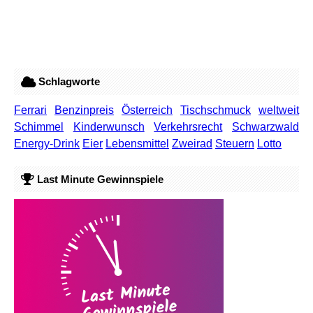
Schlagworte
Ferrari
Benzinpreis
Österreich
Tischschmuck
weltweit
Schimmel
Kinderwunsch
Verkehrsrecht
Schwarzwald
Energy-Drink
Eier
Lebensmittel
Zweirad
Steuern
Lotto
Last Minute Gewinnspiele