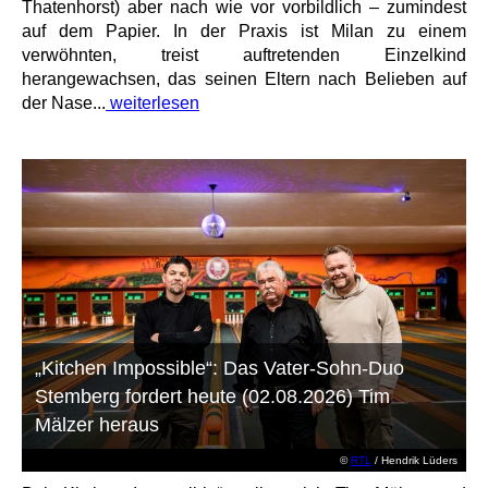
Thatenhorst) aber nach wie vor vorbildlich – zumindest
auf dem Papier. In der Praxis ist Milan zu einem
verwöhnten, treist auftretenden Einzelkind
herangewachsen, das seinen Eltern nach Belieben auf
der Nase...
weiterlesen
„Kitchen Impossible“: Das Vater-Sohn-Duo
Stemberg fordert heute (02.08.2026) Tim
Mälzer heraus
©
RTL
/ Hendrik Lüders