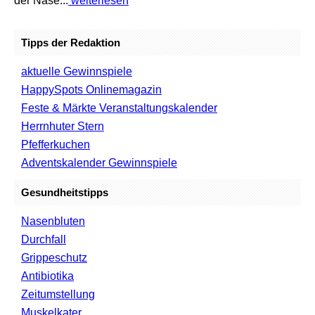
der Nase...
weiterlesen
Tipps der Redaktion
aktuelle Gewinnspiele
HappySpots Onlinemagazin
Feste & Märkte Veranstaltungskalender
Herrnhuter Stern
Pfefferkuchen
Adventskalender Gewinnspiele
Gesundheitstipps
Nasenbluten
Durchfall
Grippeschutz
Antibiotika
Zeitumstellung
Muskelkater