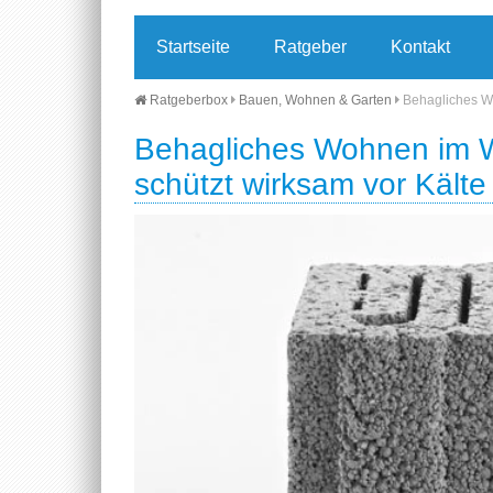
Startseite
Ratgeber
Kontakt
Ratgeberbox
Bauen, Wohnen & Garten
Behagliches Wo
Behagliches Wohnen im W
schützt wirksam vor Kälte