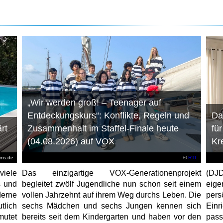
„Wir werden groß! – Teenager auf
Entdeckungskurs“: Konflikte, Regeln und
Da
rt
Zusammenhalt im Staffel-Finale heute
fü
(04.08.2026) auf VOX
Kr
ems.de
©
RTL
viele
Das einzigartige VOX-Generationenprojekt
(DJD
s und
begleitet zwölf Jugendliche nun schon seit einem
eig
erne
vollen Jahrzehnt auf ihrem Weg durchs Leben. Die
per
tlich
sechs Mädchen und sechs Jungen kennen sich
Ein
mutet
bereits seit dem Kindergarten und haben vor den
pas