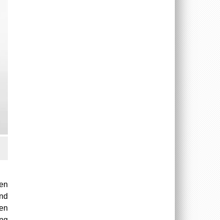
en
nd
len
ng