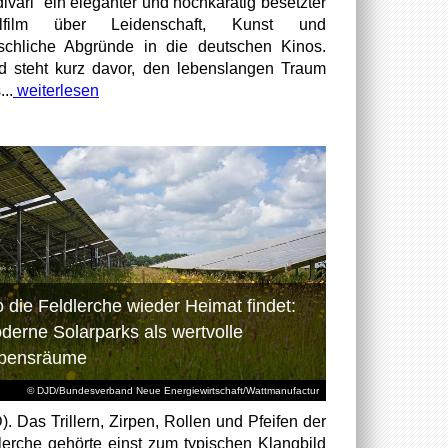
divari“ ein eleganter und hochkarätig besetzter
elfilm über Leidenschaft, Kunst und
chliche Abgründe in die deutschen Kinos.
id steht kurz davor, den lebenslangen Traum
...
weiterlesen
 die Feldlerche wieder Heimat findet:
derne Solarparks als wertvolle
bensräume
© DJD/Bundesverband Neue Energiewirtschaft/Wattmanufactur
). Das Trillern, Zirpen, Rollen und Pfeifen der
lerche gehörte einst zum typischen Klangbild