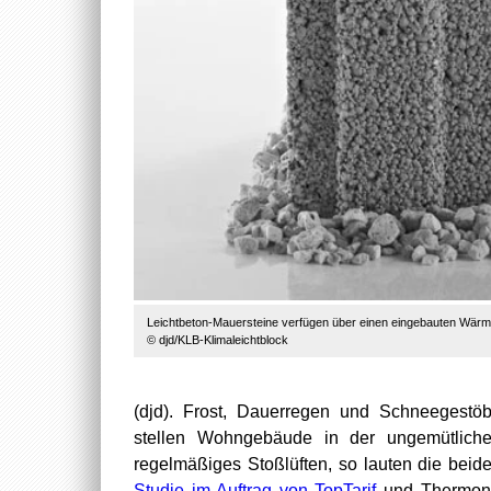
Leichtbeton-Mauersteine verfügen über einen eingebauten Wärmepuf
© djd/KLB-Klimaleichtblock
(djd). Frost, Dauerregen und Schneegest
stellen Wohngebäude in der ungemütliche
regelmäßiges Stoßlüften, so lauten die beid
Studie im Auftrag von TopTarif
und Thermondo