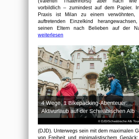
(Valentin Thatenhorst) aber nach wie
vorbildlich – zumindest auf dem Papier. I
Praxis ist Milan zu einem verwöhnten, t
auftretenden Einzelkind herangewachsen
seinen Eltern nach Belieben auf der Na
weiterlesen
4 Wege, 1 Bikepacking-Abenteuer:
Aktivurlaub auf der Schwäbischen Alb
© DJD/Schwäbische Alb Tou
(DJD). Unterwegs sein mit dem maximalen G
von Freiheit und minimalistischem Gepäck