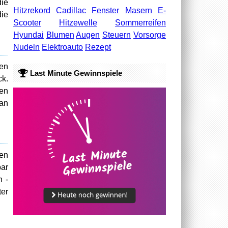
die
Hitzrekord
Cadillac
Fenster
Masern
E-
ie
Scooter
Hitzewelle
Sommerreifen
Hyundai
Blumen
Augen
Steuern
Vorsorge
Nudeln
Elektroauto
Rezept
ien
Last Minute Gewinnspiele
ck.
nen
 an
den
bar
h -
er