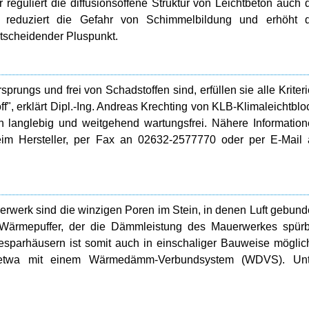
eguliert die diffusionsoffene Struktur von Leichtbeton auch 
a reduziert die Gefahr von Schimmelbildung und erhöht d
ntscheidender Pluspunkt.
rungs und frei von Schadstoffen sind, erfüllen sie alle Kriter
f", erklärt Dipl.-Ing. Andreas Krechting von KLB-Klimaleichtblo
 langlebig und weitgehend wartungsfrei. Nähere Informatio
eim Hersteller, per Fax an 02632-2577770 oder per E-Mail
erwerk sind die winzigen Poren im Stein, in denen Luft gebun
n Wärmepuffer, der die Dämmleistung des Mauerwerkes spür
esparhäusern ist somit auch in einschaliger Bauweise möglic
 etwa mit einem Wärmedämm-Verbundsystem (WDVS). Unt