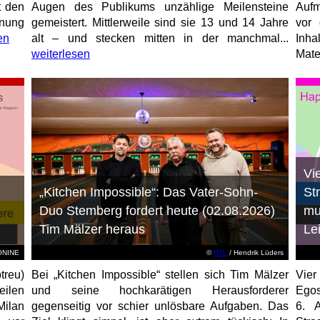
t den
Augen des Publikums unzählige Meilensteine
Aufm
anung
gemeistert. Mittlerweile sind sie 13 und 14 Jahre
vor 
en
alt – und stecken mitten in der manchmal...
Inha
weiterlesen
Mater
Vi
„Kitchen Impossible“: Das Vater-Sohn-
St
Duo Stemberg fordert heute (02.08.2026)
mu
Tim Mälzer heraus
Le
EONINE
©
RTL
/ Hendrik Lüders
treu)
Bei „Kitchen Impossible“ stellen sich Tim Mälzer
Vier
eilen
und seine hochkarätigen Herausforderer
Egos
Milan
gegenseitig vor schier unlösbare Aufgaben. Das
6. 