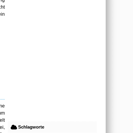
cht
in
ine
zum
elt
Schlagworte
ei,