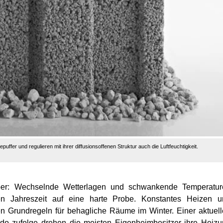
fer und regulieren mit ihrer diffusionsoffenen Struktur auch die Luftfeuchtigkeit.
öber: Wechselnde Wetterlagen und schwankende Temperatur
n Jahreszeit auf eine harte Probe. Konstantes Heizen u
en Grundregeln für behagliche Räume im Winter. Einer aktuel
 zufolge drehen die meisten Eigenheimbesitzer ihre Heizu