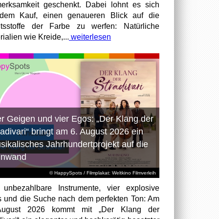
erksamkeit geschenkt. Dabei lohnt es sich
dem Kauf, einen genaueren Blick auf die
ltsstoffe der Farbe zu werfen: Natürliche
ialien wie Kreide,...
weiterlesen
er Geigen und vier Egos: „Der Klang der
radivari“ bringt am 6. August 2026 ein
sikalisches Jahrhundertprojekt auf die
inwand
© HappySpots / Filmplakat: Weltkino Filmverleih
 unbezahlbare Instrumente, vier explosive
 und die Suche nach dem perfekten Ton: Am
August 2026 kommt mit „Der Klang der