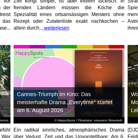
 vor
Ziel klingt simpel, ist aber extrem tückisch: In
Stra
n der
fremden Ländern müssen die Köche die
Spi
reist
Spezialität eines ortsansässigen Meisters ohne
mens
, das
Rezept oder Zutatenliste exakt nachkochen –
Astr
se...
allein durch...
weiterlesen
ihres
Cannes-Triumph im Kino: Das
Wo
meisterhafte Drama „Everytime“ startet
Mo
am 6. August 2026
Le
rismus
© HappySpots / Filmplakat: eksystent filmverleih
efühl
Ein radikal sinnliches, atmosphärisches Drama
(DJD
: Wer
über Verlust, Zeit und das Unvorstellbare: Am 6.
Feld