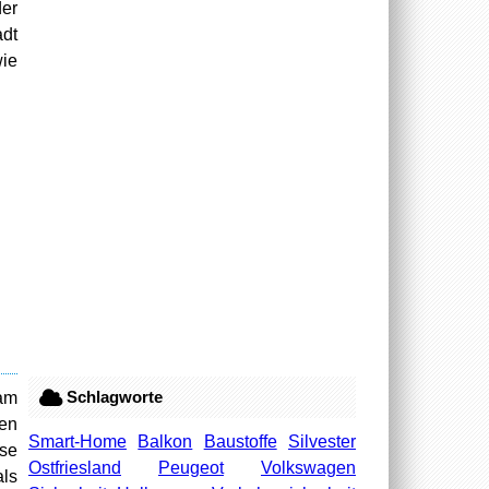
er
adt
wie
Schlagworte
 am
ten
Smart-Home
Balkon
Baustoffe
Silvester
ese
Ostfriesland
Peugeot
Volkswagen
als