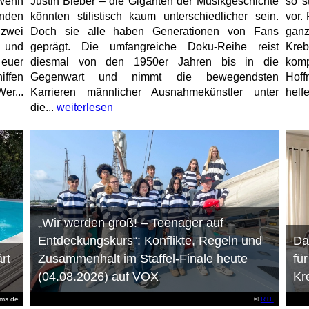
 wenn
Justin Bieber – die Giganten der Musikgeschichte
so s
unden
könnten stilistisch kaum unterschiedlicher sein.
vor. 
 zwei
Doch sie alle haben Generationen von Fans
gan
e und
geprägt. Die umfangreiche Doku-Reihe reist
Kre
 euer
diesmal von den 1950er Jahren bis in die
kom
iffen
Gegenwart und nimmt die bewegendsten
Hoff
er...
Karrieren männlicher Ausnahmekünstler unter
helfe
die...
weiterlesen
„Wir werden groß! – Teenager auf
Entdeckungskurs“: Konflikte, Regeln und
Da
rt
Zusammenhalt im Staffel-Finale heute
fü
(04.08.2026) auf VOX
Kr
ems.de
©
RTL