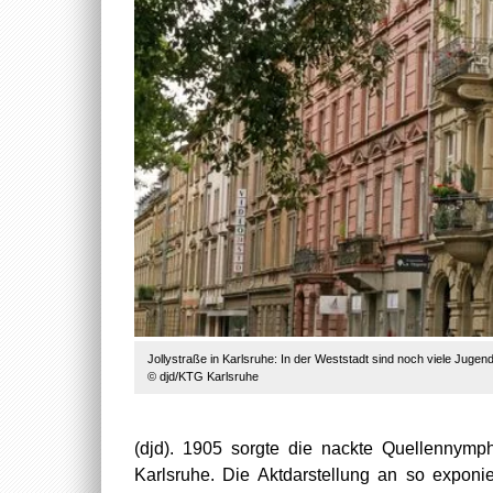
Jollystraße in Karlsruhe: In der Weststadt sind noch viele Jugend
© djd/KTG Karlsruhe
(djd). 1905 sorgte die nackte Quellennym
Karlsruhe. Die Aktdarstellung an so exponi