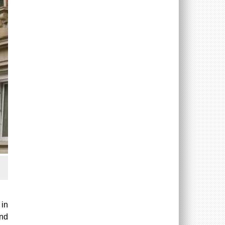
 in
und