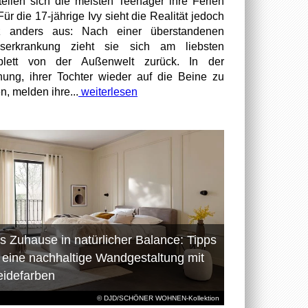
tellen sich die meisten Teenager ihre Ferien
Für die 17-jährige Ivy sieht die Realität jedoch
z anders aus: Nach einer überstandenen
bserkrankung zieht sie sich am liebsten
plett von der Außenwelt zurück. In der
nung, ihrer Tochter wieder auf die Beine zu
n, melden ihre...
weiterlesen
s Zuhause in natürlicher Balance: Tipps
r eine nachhaltige Wandgestaltung mit
eidefarben
© DJD/SCHÖNER WOHNEN-Kollektion