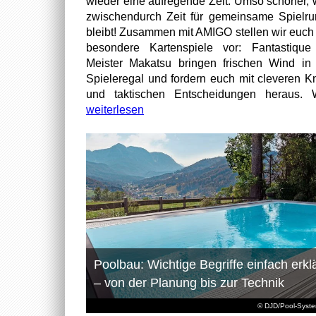
wieder eine aufregende Zeit. Umso schöner,
zwischendurch Zeit für gemeinsame Spielr
bleibt! Zusammen mit AMIGO stellen wir euch
besondere Kartenspiele vor: Fantastiqu
Meister Makatsu bringen frischen Wind in
Spieleregal und fordern euch mit cleveren Kn
und taktischen Entscheidungen heraus. W
weiterlesen
Poolbau: Wichtige Begriffe einfach erklä
– von der Planung bis zur Technik
© DJD/Pool-Syst