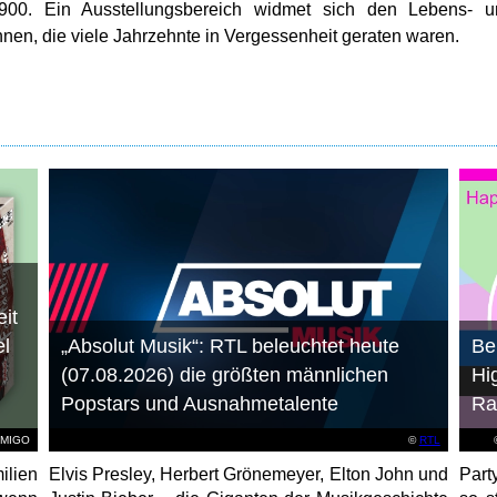
900. Ein Ausstellungsbereich widmet sich den Lebens- u
en, die viele Jahrzehnte in Vergessenheit geraten waren.
it
el
„Absolut Musik“: RTL beleuchtet heute
Be
(07.08.2026) die größten männlichen
Hi
Popstars und Ausnahmetalente
Ra
AMIGO
©
RTL
ilien
Elvis Presley, Herbert Grönemeyer, Elton John und
Part