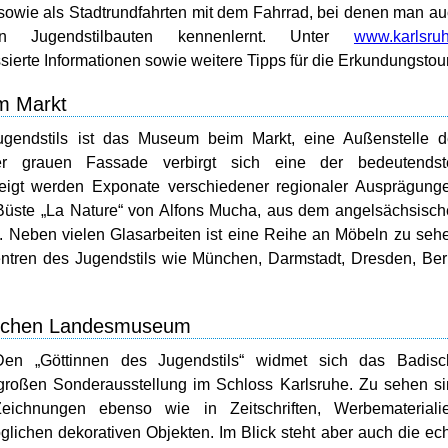
sowie als Stadtrundfahrten mit dem Fahrrad, bei denen man a
n Jugendstilbauten kennenlernt. Unter
www.karlsru
ssierte Informationen sowie weitere Tipps für die Erkundungstour
m Markt
gendstils ist das Museum beim Markt, eine Außenstelle d
r grauen Fassade verbirgt sich eine der bedeutendst
eigt werden Exponate verschiedener regionaler Ausprägung
 Büste „La Nature“ von Alfons Mucha, aus dem angelsächsisc
. Neben vielen Glasarbeiten ist eine Reihe an Möbeln zu seh
entren des Jugendstils wie München, Darmstadt, Dresden, Ber
dischen Landesmuseum
 Den „Göttinnen des Jugendstils“ widmet sich das Badisc
roßen Sonderausstellung im Schloss Karlsruhe. Zu sehen s
eichnungen ebenso wie in Zeitschriften, Werbematerialie
öglichen dekorativen Objekten. Im Blick steht aber auch die ec