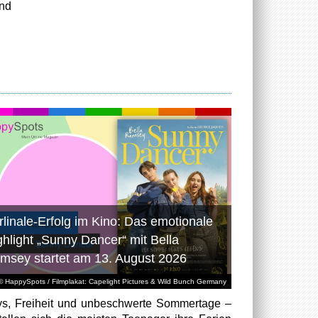
nd
rlinale-Erfolg im Kino: Das emotionale
ghlight „Sunny Dancer“ mit Bella
msey startet am 13. August 2026
© HappySpots / Filmplakat: Capelight Pictures & Wild Bunch Germany
ys, Freiheit und unbeschwerte Sommertage –