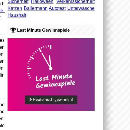
Sicherheit
Halloween
Verkehrssicherheit
uch
Katzen
Ballermann
Autotest
Unterwäsche
he-
Haushalt
.
Last Minute Gewinnspiele
es
en
en,
hen
en.
lin
he
ind
n,
hte