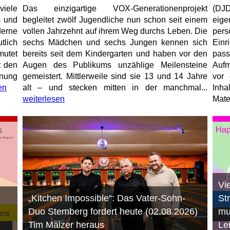
viele
Das einzigartige VOX-Generationenprojekt
(DJD
s und
begleitet zwölf Jugendliche nun schon seit einem
eig
erne
vollen Jahrzehnt auf ihrem Weg durchs Leben. Die
per
tlich
sechs Mädchen und sechs Jungen kennen sich
Ein
mutet
bereits seit dem Kindergarten und haben vor den
pas
t den
Augen des Publikums unzählige Meilensteine
Aufm
anung
gemeistert. Mittlerweile sind sie 13 und 14 Jahre
vor 
en
alt – und stecken mitten in der manchmal...
Inha
weiterlesen
Mater
Vi
„Kitchen Impossible“: Das Vater-Sohn-
St
Duo Stemberg fordert heute (02.08.2026)
mu
Tim Mälzer heraus
Le