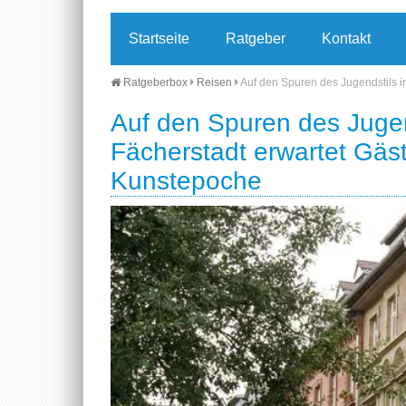
Startseite
Ratgeber
Kontakt
Ratgeberbox
Reisen
Auf den Spuren des Jugendstils i
Auf den Spuren des Jugend
Fächerstadt erwartet Gäst
Kunstepoche