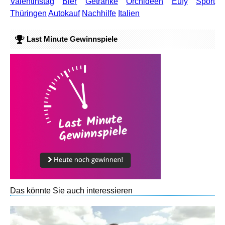
Valentinstag
Bier
Getränke
Orchideen
Eufy
Sport
Thüringen
Autokauf
Nachhilfe
Italien
Last Minute Gewinnspiele
Das könnte Sie auch interessieren