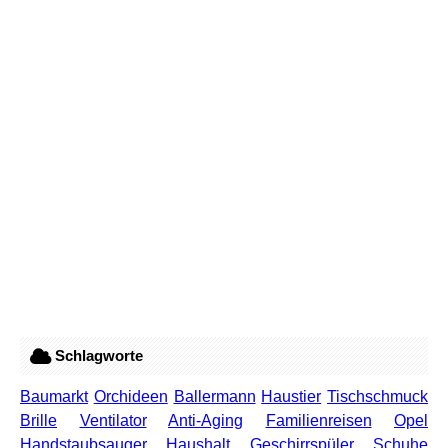
Schlagworte
Baumarkt
Orchideen
Ballermann
Haustier
Tischschmuck
Brille
Ventilator
Anti-Aging
Familienreisen
Opel
Handstaubsauger
Haushalt
Geschirrspüler
Schuhe