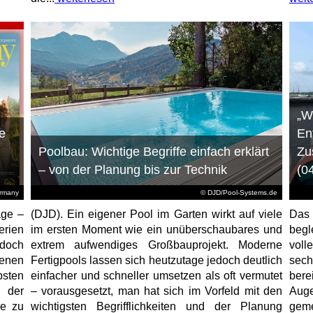
„W
e
En
Poolbau: Wichtige Begriffe einfach erklärt
Zu
– von der Planung bis zur Technik
(0
ermany
© DJD/Pool-Systems.de
age –
(DJD). Ein eigener Pool im Garten wirkt auf viele
Das
erien
im ersten Moment wie ein unüberschaubares und
begl
jedoch
extrem aufwendiges Großbauprojekt. Moderne
voll
enen
Fertigpools lassen sich heutzutage jedoch deutlich
sec
sten
einfacher und schneller umsetzen als oft vermutet
bere
 der
– vorausgesetzt, man hat sich im Vorfeld mit den
Aug
ne zu
wichtigsten Begrifflichkeiten und der Planung
geme