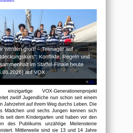
ir werden groß! – Teenager auf
tdeckungskurs“: Konflikte, Regeln und
sammenhalt im Staffel-Finale heute
4.08.2026) auf VOX
©
RTL
 einzigartige VOX-Generationenprojekt
eitet zwölf Jugendliche nun schon seit einem
en Jahrzehnt auf ihrem Weg durchs Leben. Die
hs Mädchen und sechs Jungen kennen sich
its seit dem Kindergarten und haben vor den
en des Publikums unzählige Meilensteine
istert. Mittlerweile sind sie 13 und 14 Jahre