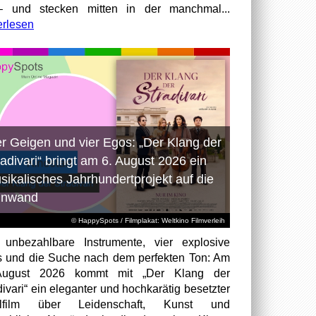
– und stecken mitten in der manchmal...
erlesen
er Geigen und vier Egos: „Der Klang der
radivari“ bringt am 6. August 2026 ein
sikalisches Jahrhundertprojekt auf die
inwand
© HappySpots / Filmplakat: Weltkino Filmverleih
 unbezahlbare Instrumente, vier explosive
 und die Suche nach dem perfekten Ton: Am
August 2026 kommt mit „Der Klang der
divari“ ein eleganter und hochkarätig besetzter
elfilm über Leidenschaft, Kunst und