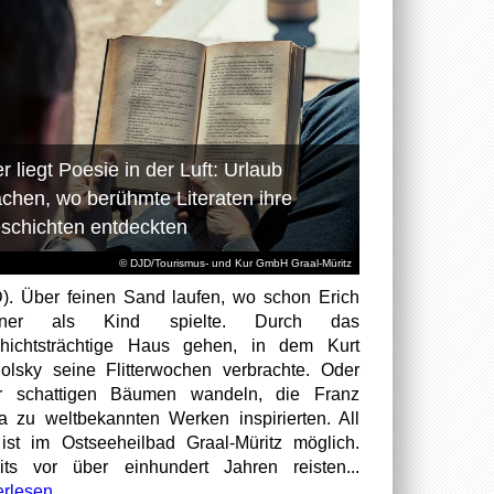
r liegt Poesie in der Luft: Urlaub
chen, wo berühmte Literaten ihre
schichten entdeckten
© DJD/Tourismus- und Kur GmbH Graal-Müritz
). Über feinen Sand laufen, wo schon Erich
tner als Kind spielte. Durch das
hichtsträchtige Haus gehen, in dem Kurt
olsky seine Flitterwochen verbrachte. Oder
er schattigen Bäumen wandeln, die Franz
a zu weltbekannten Werken inspirierten. All
ist im Ostseeheilbad Graal-Müritz möglich.
its vor über einhundert Jahren reisten...
erlesen