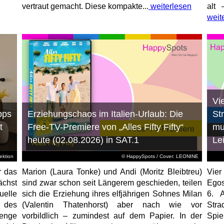
vertraut gemacht. Diese kompakte...
weiterlesen
alt 
weit
Vi
pps
Erziehungschaos im Italien-Urlaub: Die
St
t
Free-TV-Premiere von „Alles Fifty Fifty“
mu
heute (02.08.2026) in SAT.1
Le
ktion
© HappySpots / Cover: LEONINE
r das
Marion (Laura Tonke) und Andi (Moritz Bleibtreu)
Vier
chst
sind zwar schon seit Längerem geschieden, teilen
Egos
elle
sich die Erziehung ihres elfjährigen Sohnes Milan
6. 
 des
(Valentin Thatenhorst) aber nach wie vor
Stra
enge
vorbildlich – zumindest auf dem Papier. In der
Spi