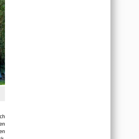
ich
ren
men
ck.