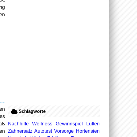
ung
en
sen
Schlagworte
hes
Nachhilfe
Wellness
Gewinnspiel
Lüften
Maß
Zahnersatz
Autotest
Vorsorge
Hortensien
en