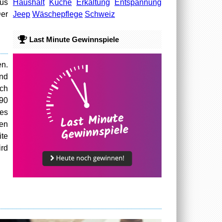
Haushalt
Küche
Erkältung
Entspannung
aus
Jeep
Wäschepflege
Schweiz
Der
Last Minute Gewinnspiele
en.
und
uch
090
 es
ten
ite
ird