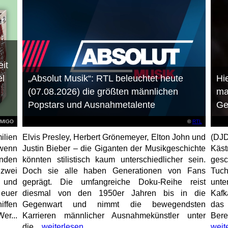
it
el
„Absolut Musik“: RTL beleuchtet heute
Hie
(07.08.2026) die größten männlichen
ma
Popstars und Ausnahmetalente
Ge
AMIGO
©
RTL
ilien
Elvis Presley, Herbert Grönemeyer, Elton John und
(DJD
 wenn
Justin Bieber – die Giganten der Musikgeschichte
Käs
unden
könnten stilistisch kaum unterschiedlicher sein.
gesc
 zwei
Doch sie alle haben Generationen von Fans
Tuch
e und
geprägt. Die umfangreiche Doku-Reihe reist
unt
 euer
diesmal von den 1950er Jahren bis in die
Kafk
iffen
Gegenwart und nimmt die bewegendsten
das 
er...
Karrieren männlicher Ausnahmekünstler unter
Bere
die...
weiterlesen
weit