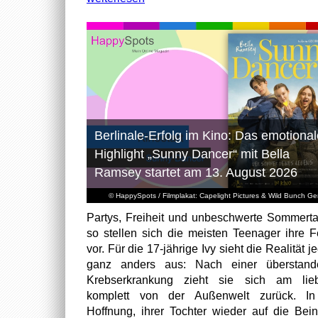
Berlinale-Erfolg im Kino: Das emotional
Highlight „Sunny Dancer“ mit Bella
Ramsey startet am 13. August 2026
© HappySpots / Filmplakat: Capelight Pictures & Wild Bunch G
Partys, Freiheit und unbeschwerte Sommert
so stellen sich die meisten Teenager ihre F
vor. Für die 17-jährige Ivy sieht die Realität 
ganz anders aus: Nach einer überstand
Krebserkrankung zieht sie sich am lieb
komplett von der Außenwelt zurück. In
Hoffnung, ihrer Tochter wieder auf die Bei