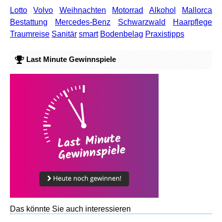
Lotto
Volvo
Weihnachten
Motorrad
Alkohol
Mallorca
Bestattung
Mercedes-Benz
Schwarzwald
Haarpflege
Traumreise
Sanitär
smart
Bodenbelag
Praxistipps
Last Minute Gewinnspiele
Das könnte Sie auch interessieren