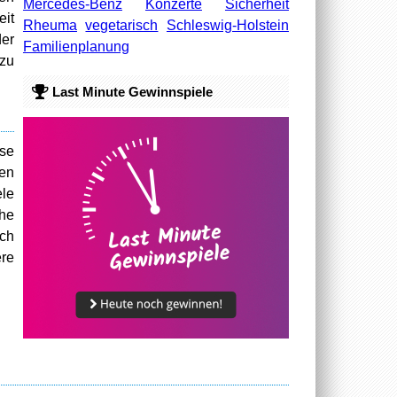
Mercedes-Benz
Konzerte
Sicherheit
eit
Rheuma
vegetarisch
Schleswig-Holstein
er
Familienplanung
zu
Last Minute Gewinnspiele
se
ren
ele
che
ich
ere