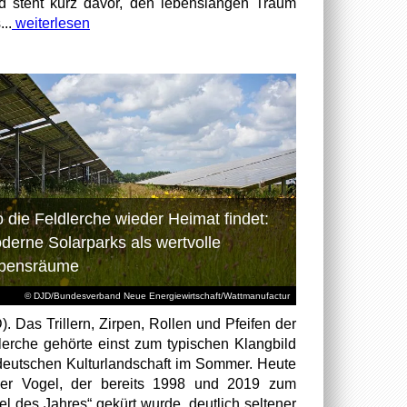
id steht kurz davor, den lebenslangen Traum
...
weiterlesen
 die Feldlerche wieder Heimat findet:
derne Solarparks als wertvolle
bensräume
© DJD/Bundesverband Neue Energiewirtschaft/Wattmanufactur
). Das Trillern, Zirpen, Rollen und Pfeifen der
lerche gehörte einst zum typischen Klangbild
deutschen Kulturlandschaft im Sommer. Heute
der Vogel, der bereits 1998 und 2019 zum
el des Jahres“ gekürt wurde, deutlich seltener