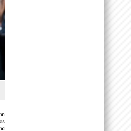
ehn
 es
und