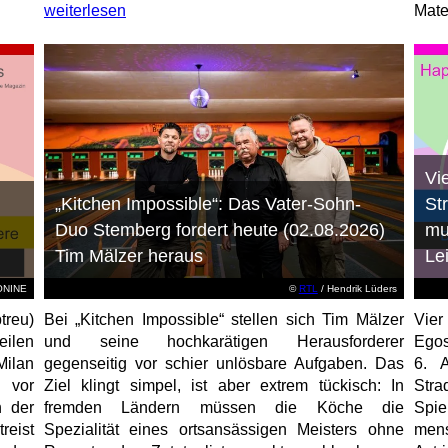
weiterlesen
Mater
Vi
„Kitchen Impossible“: Das Vater-Sohn-
St
Duo Stemberg fordert heute (02.08.2026)
mu
Tim Mälzer heraus
Le
EONINE
©
RTL
/ Hendrik Lüders
treu)
Bei „Kitchen Impossible“ stellen sich Tim Mälzer
Vier
eilen
und seine hochkarätigen Herausforderer
Egos
Milan
gegenseitig vor schier unlösbare Aufgaben. Das
6. 
 vor
Ziel klingt simpel, ist aber extrem tückisch: In
Stra
n der
fremden Ländern müssen die Köche die
Spi
reist
Spezialität eines ortsansässigen Meisters ohne
mens