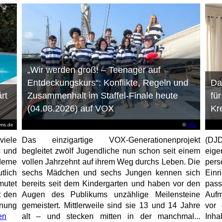
„Wir werden groß! – Teenager auf
Entdeckungskurs“: Konflikte, Regeln und
Da
rt
Zusammenhalt im Staffel-Finale heute
fü
(04.08.2026) auf VOX
Kr
ems.de
©
RTL
viele
Das einzigartige VOX-Generationenprojekt
(DJD
s und
begleitet zwölf Jugendliche nun schon seit einem
eig
erne
vollen Jahrzehnt auf ihrem Weg durchs Leben. Die
per
tlich
sechs Mädchen und sechs Jungen kennen sich
Ein
mutet
bereits seit dem Kindergarten und haben vor den
pas
t den
Augen des Publikums unzählige Meilensteine
Aufm
anung
gemeistert. Mittlerweile sind sie 13 und 14 Jahre
vor 
en
alt – und stecken mitten in der manchmal...
Inha