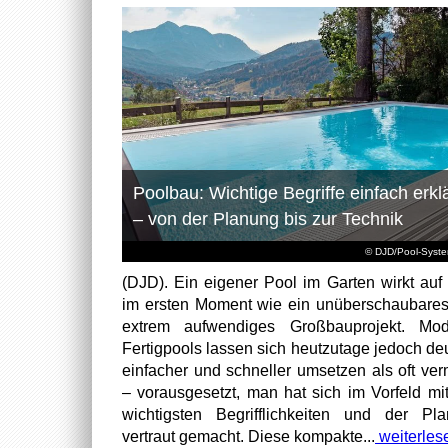
Poolbau: Wichtige Begriffe einfach erklä
– von der Planung bis zur Technik
© DJD/Pool-Syst
(DJD). Ein eigener Pool im Garten wirkt auf 
im ersten Moment wie ein unüberschaubare
extrem aufwendiges Großbauprojekt. Mod
Fertigpools lassen sich heutzutage jedoch deu
einfacher und schneller umsetzen als oft ver
– vorausgesetzt, man hat sich im Vorfeld mi
wichtigsten Begrifflichkeiten und der Pl
vertraut gemacht. Diese kompakte...
weiterles