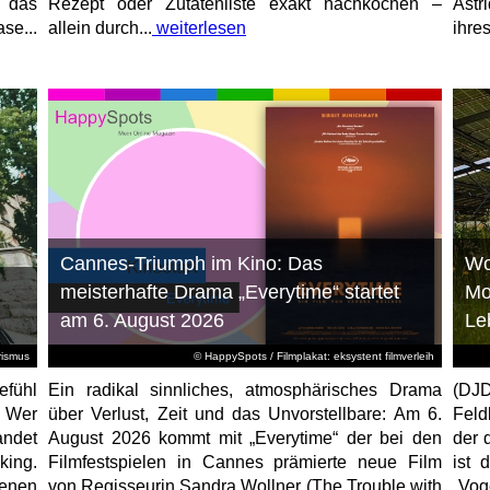
, das
Rezept oder Zutatenliste exakt nachkochen –
Astr
se...
allein durch...
weiterlesen
ihres
Cannes-Triumph im Kino: Das
Wo
meisterhafte Drama „Everytime“ startet
Mo
am 6. August 2026
Le
rismus
© HappySpots / Filmplakat: eksystent filmverleih
efühl
Ein radikal sinnliches, atmosphärisches Drama
(DJD
: Wer
über Verlust, Zeit und das Unvorstellbare: Am 6.
Feld
andet
August 2026 kommt mit „Everytime“ der bei den
der 
ing.
Filmfestspielen in Cannes prämierte neue Film
ist 
denen
von Regisseurin Sandra Wollner (The Trouble with
„Vog