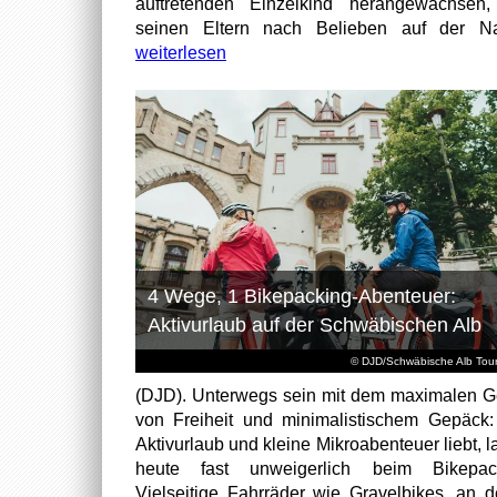
auftretenden Einzelkind herangewachsen
seinen Eltern nach Belieben auf der Na
weiterlesen
4 Wege, 1 Bikepacking-Abenteuer:
Aktivurlaub auf der Schwäbischen Alb
© DJD/Schwäbische Alb Tou
(DJD). Unterwegs sein mit dem maximalen G
von Freiheit und minimalistischem Gepäck
Aktivurlaub und kleine Mikroabenteuer liebt, l
heute fast unweigerlich beim Bikepack
Vielseitige Fahrräder wie Gravelbikes, an 