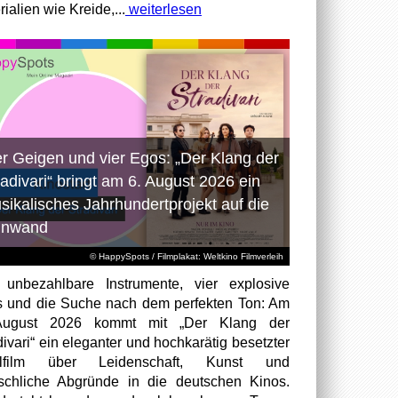
ialien wie Kreide,...
weiterlesen
er Geigen und vier Egos: „Der Klang der
radivari“ bringt am 6. August 2026 ein
sikalisches Jahrhundertprojekt auf die
inwand
© HappySpots / Filmplakat: Weltkino Filmverleih
 unbezahlbare Instrumente, vier explosive
 und die Suche nach dem perfekten Ton: Am
August 2026 kommt mit „Der Klang der
divari“ ein eleganter und hochkarätig besetzter
elfilm über Leidenschaft, Kunst und
chliche Abgründe in die deutschen Kinos.