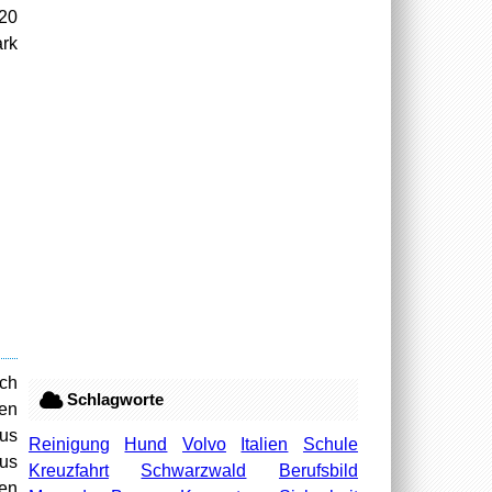
 20
ark
ich
Schlagworte
ien
tus
Reinigung
Hund
Volvo
Italien
Schule
tus
Kreuzfahrt
Schwarzwald
Berufsbild
ren