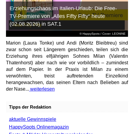
Erziehungschaos im Italien-Urlaub: Die Free-
TV-Premiere von „Alles Fifty Fifty“ heute
(02.08.2026) in SAT.1
© HappySpots / Cover: LEONINE
Marion (Laura Tonke) und Andi (Moritz Bleibtreu) sind
zwar schon seit Längerem geschieden, teilen sich die
Erziehung ihres elfjährigen Sohnes Milan (Valentin
Thatenhorst) aber nach wie vor vorbildlich – zumindest
auf dem Papier. In der Praxis ist Milan zu einem
verwöhnten, treist auftretenden Einzelkind
herangewachsen, das seinen Eltern nach Belieben auf
der Nase...
weiterlesen
Tipps der Redaktion
aktuelle Gewinnspiele
HappySpots Onlinemagazin