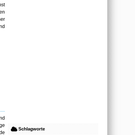
hst
en
ner
und
Und
ige
Schlagworte
nde