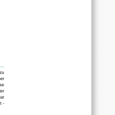
 zu
ber
ese
ter
gar
t -