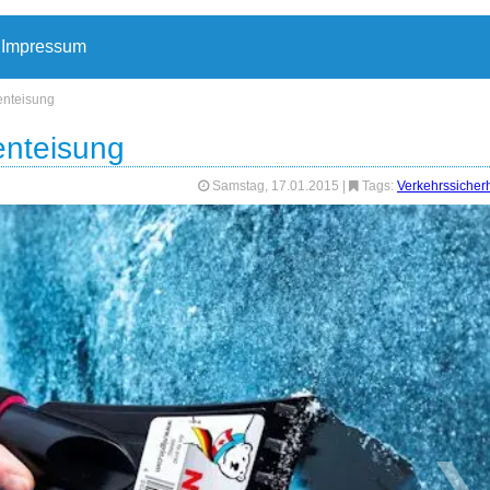
Impressum
enteisung
enteisung
Samstag, 17.01.2015
|
Tags:
Verkehrssicherh
❯