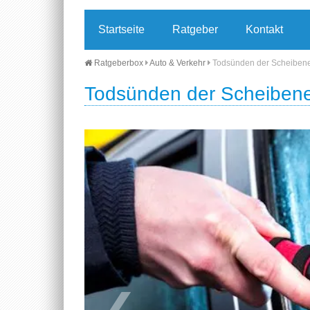
Startseite
Ratgeber
Kontakt
Ratgeberbox
Auto & Verkehr
Todsünden der Scheiben
Todsünden der Scheiben
❮