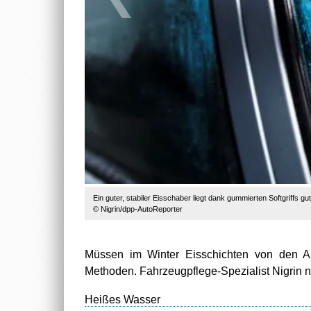
Schlechte Idee: Eisbeseitigung mit (hoffentlich) glykolfreiem Wodk
© Nigrin/dpp-AutoReporter
Müssen im Winter Eisschichten von den Aut
Methoden. Fahrzeugpflege-Spezialist Nigrin n
Heißes Wasser