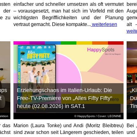
sten
einfacher und schneller umsetzen als oft vermutet
bere
 der
– vorausgesetzt, man hat sich im Vorfeld mit den
Aug
ne zu
wichtigsten Begrifflichkeiten und der Planung
geme
vertraut gemacht. Diese kompakte...
weiterlesen
alt 
weit
pps
Erziehungschaos im Italien-Urlaub: Die
„K
t
Free-TV-Premiere von „Alles Fifty Fifty“
Du
heute (02.08.2026) in SAT.1
Ti
ktion
© HappySpots / Cover: LEONINE
r das
Marion (Laura Tonke) und Andi (Moritz Bleibtreu)
Bei 
chst
sind zwar schon seit Längerem geschieden, teilen
und