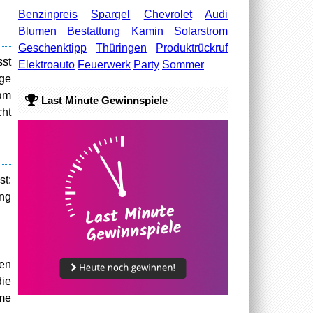
Benzinpreis
Spargel
Chevrolet
Audi
Blumen
Bestattung
Kamin
Solarstrom
Geschenktipp
Thüringen
Produktrückruf
sst
Elektroauto
Feuerwerk
Party
Sommer
ige
 am
Last Minute Gewinnspiele
cht
st:
ung
ten
die
rme