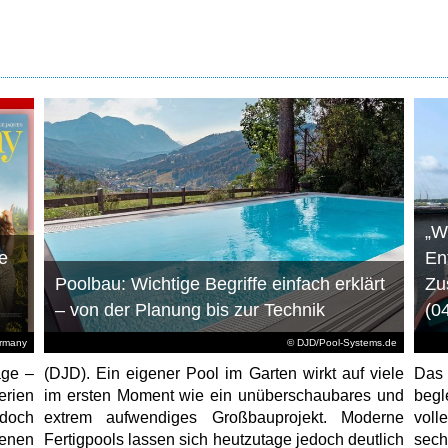
„W
e
En
Poolbau: Wichtige Begriffe einfach erklärt
Zu
– von der Planung bis zur Technik
(0
ermany
© DJD/Pool-Systems.de
age –
(DJD). Ein eigener Pool im Garten wirkt auf viele
Das
erien
im ersten Moment wie ein unüberschaubares und
begl
jedoch
extrem aufwendiges Großbauprojekt. Moderne
voll
enen
Fertigpools lassen sich heutzutage jedoch deutlich
sec