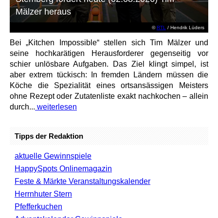
Mälzer heraus
©
RTL
/ Hendrik Lüders
Bei „Kitchen Impossible“ stellen sich Tim Mälzer und
seine hochkarätigen Herausforderer gegenseitig vor
schier unlösbare Aufgaben. Das Ziel klingt simpel, ist
aber extrem tückisch: In fremden Ländern müssen die
Köche die Spezialität eines ortsansässigen Meisters
ohne Rezept oder Zutatenliste exakt nachkochen – allein
durch...
weiterlesen
Tipps der Redaktion
aktuelle Gewinnspiele
HappySpots Onlinemagazin
Feste & Märkte Veranstaltungskalender
Herrnhuter Stern
Pfefferkuchen