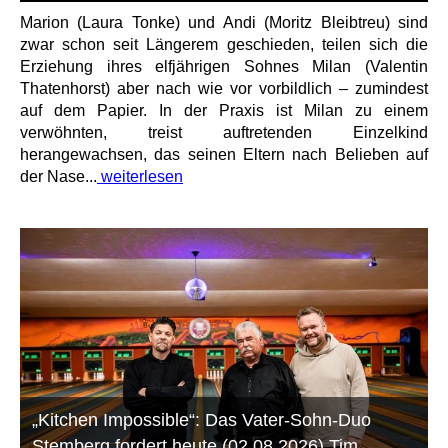
Marion (Laura Tonke) und Andi (Moritz Bleibtreu) sind
zwar schon seit Längerem geschieden, teilen sich die
Erziehung ihres elfjährigen Sohnes Milan (Valentin
Thatenhorst) aber nach wie vor vorbildlich – zumindest
auf dem Papier. In der Praxis ist Milan zu einem
verwöhnten, treist auftretenden Einzelkind
herangewachsen, das seinen Eltern nach Belieben auf
der Nase...
weiterlesen
„Kitchen Impossible“: Das Vater-Sohn-Duo
Stemberg fordert heute (02.08.2026) Tim