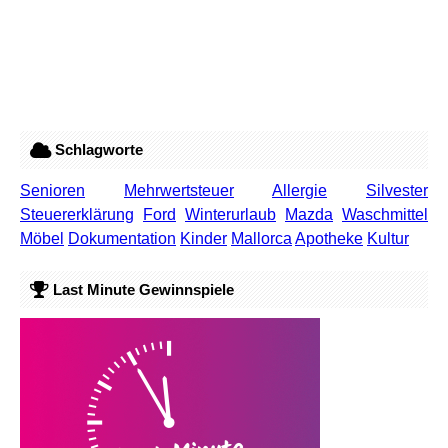
Schlagworte
Senioren
Mehrwertsteuer
Allergie
Silvester
Steuererklärung
Ford
Winterurlaub
Mazda
Waschmittel
Möbel
Dokumentation
Kinder
Mallorca
Apotheke
Kultur
Last Minute Gewinnspiele