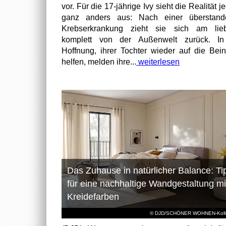
vor. Für die 17-jährige Ivy sieht die Realität 
ganz anders aus: Nach einer überstand
Krebserkrankung zieht sie sich am lieb
komplett von der Außenwelt zurück. In
Hoffnung, ihrer Tochter wieder auf die Bei
helfen, melden ihre...
weiterlesen
Das Zuhause in natürlicher Balance: Ti
für eine nachhaltige Wandgestaltung mi
Kreidefarben
© DJD/SCHÖNER WOHNEN-Kolle