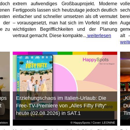
jedoch
extrem aufwendiges Großbauprojekt. Moderne
voll
enen
Fertigpools lassen sich heutzutage jedoch deutlich
sec
sten
einfacher und schneller umsetzen als oft vermutet
bere
 der
– vorausgesetzt, man hat sich im Vorfeld mit den
Aug
ne zu
wichtigsten Begrifflichkeiten und der Planung
geme
vertraut gemacht. Diese kompakte...
weiterlesen
alt 
weit
pps
Erziehungschaos im Italien-Urlaub: Die
„K
t
Free-TV-Premiere von „Alles Fifty Fifty“
Du
heute (02.08.2026) in SAT.1
Ti
ktion
© HappySpots / Cover: LEONINE