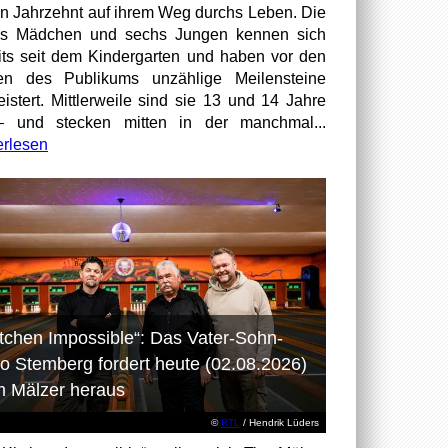
en Jahrzehnt auf ihrem Weg durchs Leben. Die
hs Mädchen und sechs Jungen kennen sich
its seit dem Kindergarten und haben vor den
en des Publikums unzählige Meilensteine
istert. Mittlerweile sind sie 13 und 14 Jahre
– und stecken mitten in der manchmal...
erlesen
itchen Impossible“: Das Vater-Sohn-
o Stemberg fordert heute (02.08.2026)
m Mälzer heraus
©
RTL
/ Hendrik Lüders