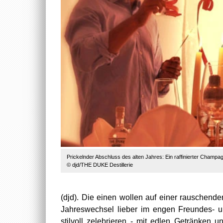
Prickelnder Abschluss des alten Jahres: Ein raffinierter Champ
© djd/THE DUKE Destillerie
(djd). Die einen wollen auf einer rauschend
Jahreswechsel lieber im engen Freundes- un
stilvoll zelebrieren - mit edlen Getränken 