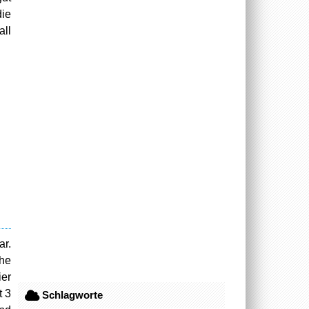
die
all
ar.
The
ier
t 3
Schlagworte