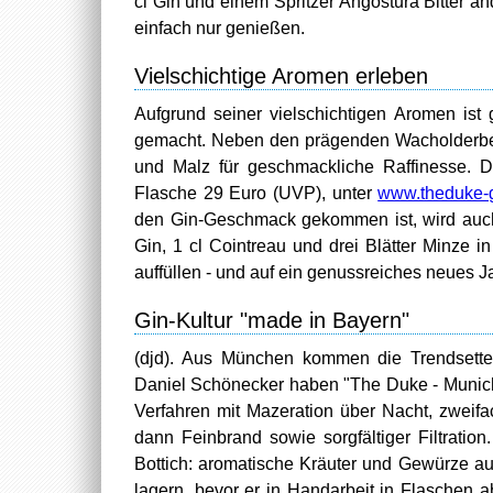
cl Gin und einem Spritzer Angostura Bitter a
einfach nur genießen.
Vielschichtige Aromen erleben
Aufgrund seiner vielschichtigen Aromen ist
gemacht. Neben den prägenden Wacholderbee
und Malz für geschmackliche Raffinesse. De
Flasche 29 Euro (UVP), unter
www.theduke-g
den Gin-Geschmack gekommen ist, wird auch 
Gin, 1 cl Cointreau und drei Blätter Minze 
auffüllen - und auf ein genussreiches neues J
Gin-Kultur "made in Bayern"
(djd). Aus München kommen die Trendsetter
Daniel Schönecker haben "The Duke - Munich 
Verfahren mit Mazeration über Nacht, zweifa
dann Feinbrand sowie sorgfältiger Filtratio
Bottich: aromatische Kräuter und Gewürze a
lagern, bevor er in Handarbeit in Flaschen a