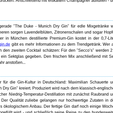
ndrücken. Anschließend mit eiskaltem Champagner auffüllen - 
 gerade "The Duke - Munich Dry Gin" für edle Mixgetränke 
ren sorgen Lavendelblüten, Zitronenschalen und sogar Hop
r in München destillierte Premium-Gin kostet in der 0,7-Lit
in.de
gibt es mehr Informationen zu dem Trendgetränk. Wer 
den zweiten Cocktail schätzen: Für den "Secco’s" werden 2
in ein Sektglas gegeben. Den frischen Mix anschließend mit S
ahr anstoßen...
 für die Gin-Kultur in Deutschland: Maximilian Schauerte 
Dry Gin" kreiert. Produziert wird nach dem klassisch-englisc
cher Niedrig-Temperatur-Destillation mit zunächst Raubrand 
n. Der Qualität zuliebe gelangen nur hochwertige Zutaten in 
us ökologischem Anbau. Der fertige Gin darf noch einige Woc
bgefüllt wird - und schließlich seine Reise zu den bundeswei