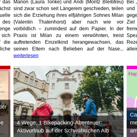
r das
Marion (Laura Tonke) und Andi (Moritz Bleibtreu)
Bei 
chst
sind zwar schon seit Längerem geschieden, teilen
und
elle
sich die Erziehung ihres elfjährigen Sohnes Milan
gege
 des
(Valentin Thatenhorst) aber nach wie vor
Ziel
enge
vorbildlich – zumindest auf dem Papier. In der
fre
 sich
Praxis ist Milan zu einem verwöhnten, treist
Spez
f die
auftretenden Einzelkind herangewachsen, das
Reze
liche
seinen Eltern nach Belieben auf der Nase...
allei
weiterlesen
der
n
Ca
ie
4 Wege, 1 Bikepacking-Abenteuer:
me
Aktivurlaub auf der Schwäbischen Alb
am