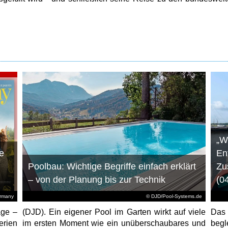
„W
e
En
Poolbau: Wichtige Begriffe einfach erklärt
Zu
– von der Planung bis zur Technik
(0
ermany
© DJD/Pool-Systems.de
age –
(DJD). Ein eigener Pool im Garten wirkt auf viele
Das
erien
im ersten Moment wie ein unüberschaubares und
begl