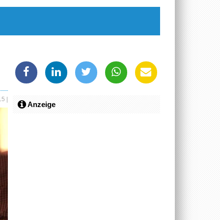
015
|
Anzeige