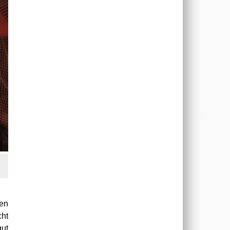
den
cht
gut