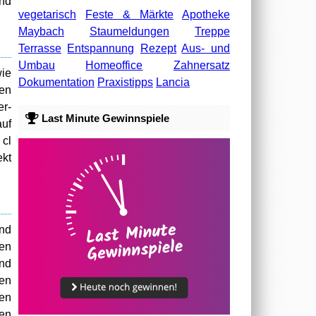
und
vegetarisch
Feste & Märkte
Apotheke
Maybach
Staumeldungen
Treppe
Terrasse
Entspannung
Rezept
Aus- und
Umbau
Homeoffice
Zahnersatz
wie
Dokumentation
Praxistipps
Lancia
fen
er-
Last Minute Gewinnspiele
auf
 cl
ekt
und
hen
und
den
hen
ten