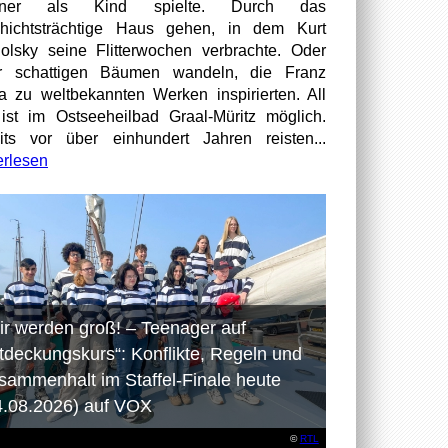
tner als Kind spielte. Durch das
hichtsträchtige Haus gehen, in dem Kurt
olsky seine Flitterwochen verbrachte. Oder
er schattigen Bäumen wandeln, die Franz
a zu weltbekannten Werken inspirierten. All
ist im Ostseeheilbad Graal-Müritz möglich.
its vor über einhundert Jahren reisten...
erlesen
ir werden groß! – Teenager auf
tdeckungskurs“: Konflikte, Regeln und
sammenhalt im Staffel-Finale heute
4.08.2026) auf VOX
©
RTL