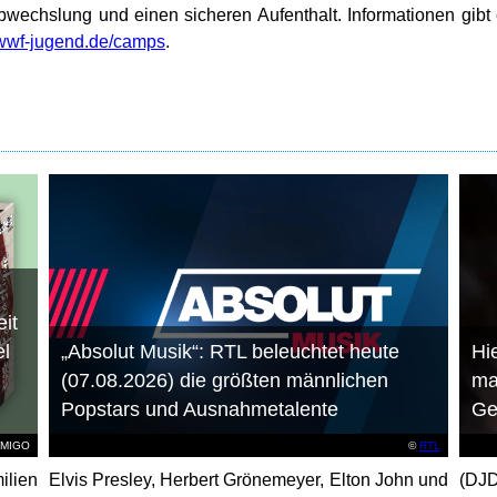
wechslung und einen sicheren Aufenthalt. Informationen gibt
wf-jugend.de/camps
.
it
el
„Absolut Musik“: RTL beleuchtet heute
Hie
(07.08.2026) die größten männlichen
ma
Popstars und Ausnahmetalente
Ge
AMIGO
©
RTL
ilien
Elvis Presley, Herbert Grönemeyer, Elton John und
(DJD