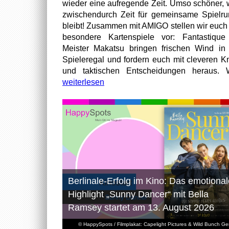
wieder eine aufregende Zeit. Umso schöner,
zwischendurch Zeit für gemeinsame Spielr
bleibt! Zusammen mit AMIGO stellen wir euch
besondere Kartenspiele vor: Fantastiqu
Meister Makatsu bringen frischen Wind in
Spieleregal und fordern euch mit cleveren Kn
und taktischen Entscheidungen heraus. W
weiterlesen
Berlinale-Erfolg im Kino: Das emotional
Highlight „Sunny Dancer“ mit Bella
Ramsey startet am 13. August 2026
© HappySpots / Filmplakat: Capelight Pictures & Wild Bunch G