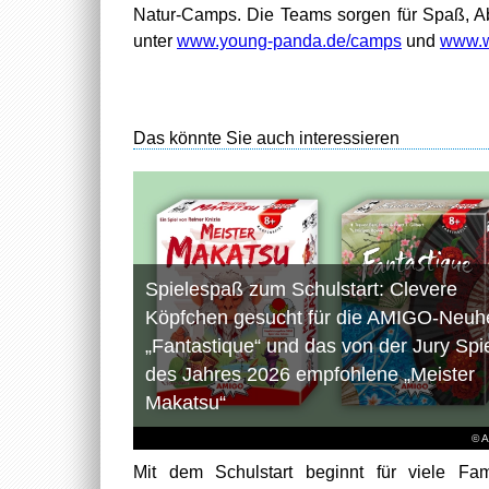
Natur-Camps. Die Teams sorgen für Spaß, Ab
unter
www.young-panda.de/camps
und
www.w
Das könnte Sie auch interessieren
Spielespaß zum Schulstart: Clevere
Köpfchen gesucht für die AMIGO-Neuhe
„Fantastique“ und das von der Jury Spi
des Jahres 2026 empfohlene „Meister
Makatsu“
© 
Mit dem Schulstart beginnt für viele Fam