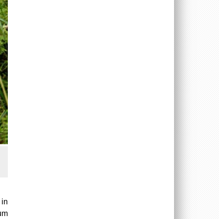
 in
um