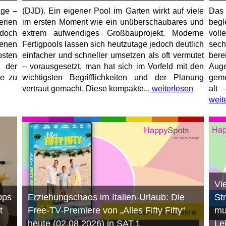
age –
(DJD). Ein eigener Pool im Garten wirkt auf viele
Das
erien
im ersten Moment wie ein unüberschaubares und
begl
jedoch
extrem aufwendiges Großbauprojekt. Moderne
voll
enen
Fertigpools lassen sich heutzutage jedoch deutlich
sec
sten
einfacher und schneller umsetzen als oft vermutet
bere
 der
– vorausgesetzt, man hat sich im Vorfeld mit den
Aug
ne zu
wichtigsten Begrifflichkeiten und der Planung
geme
vertraut gemacht. Diese kompakte...
weiterlesen
alt 
weit
Vi
pps
Erziehungschaos im Italien-Urlaub: Die
St
t
Free-TV-Premiere von „Alles Fifty Fifty“
mu
heute (02.08.2026) in SAT.1
Le