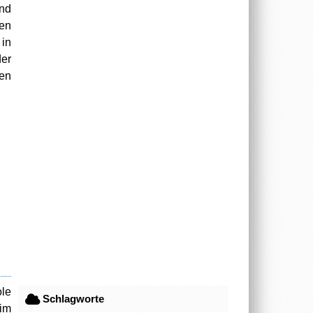
und
ten
 in
der
ten
ole
Schlagworte
 im