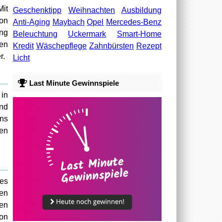
it
Geschenktipp
Weihnachten
Ausbildung
von
Anti-Aging
Maybach
Opel
Mercedes-Benz
ung
Beleuchtung
Uckermark
Smart-Home
men
Kredit
Wäschepflege
Zahnbürsten
Rezept
r.
Licht
Last Minute Gewinnspiele
in
und
ens
ren
des
den
ben
von