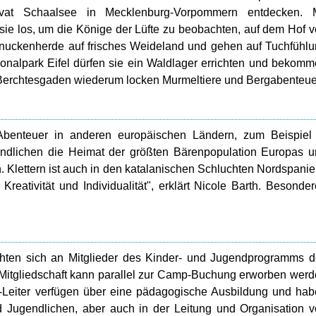
vat Schaalsee in Mecklenburg-Vorpommern entdecken. M
ie los, um die Könige der Lüfte zu beobachten, auf dem Hof 
chnuckenherde auf frisches Weideland und gehen auf Tuchfühl
nalpark Eifel dürfen sie ein Waldlager errichten und bekom
 Berchtesgaden wiederum locken Murmeltiere und Bergabenteue
benteuer in anderen europäischen Ländern, zum Beispiel 
ndlichen die Heimat der größten Bärenpopulation Europas 
n. Klettern ist auch in den katalanischen Schluchten Nordspani
eativität und Individualität", erklärt Nicole Barth. Besonde
chten sich an Mitglieder des Kinder- und Jugendprogramms 
Mitgliedschaft kann parallel zur Camp-Buchung erworben wer
-Leiter verfügen über eine pädagogische Ausbildung und ha
 Jugendlichen, aber auch in der Leitung und Organisation 