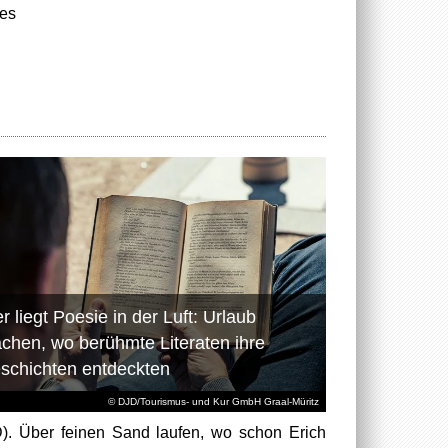
 es
r liegt Poesie in der Luft: Urlaub
chen, wo berühmte Literaten ihre
schichten entdeckten
© DJD/Tourismus- und Kur GmbH Graal-Müritz
). Über feinen Sand laufen, wo schon Erich