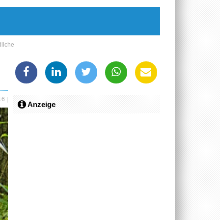
liche
016
|
Anzeige