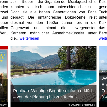
 wenn
Justin Bieber – die Giganten der Musikgeschichte
Käs
unden
könnten stilistisch kaum unterschiedlicher sein.
gesc
 zwei
Doch sie alle haben Generationen von Fans
Tuch
e und
geprägt. Die umfangreiche Doku-Reihe reist
unt
 euer
diesmal von den 1950er Jahren bis in die
Kafk
iffen
Gegenwart und nimmt die bewegendsten
das 
er...
Karrieren männlicher Ausnahmekünstler unter
Bere
die...
weiterlesen
weit
„W
e
En
Poolbau: Wichtige Begriffe einfach erklärt
Zu
– von der Planung bis zur Technik
(0
ermany
© DJD/Pool-Systems.de