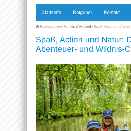
Startseite
Ratgeber
Kontakt
Ratgeberbox
Familie & Freizeit
Spaß, Action und Natu
Spaß, Action und Natur:
Abenteuer- und Wildnis-C