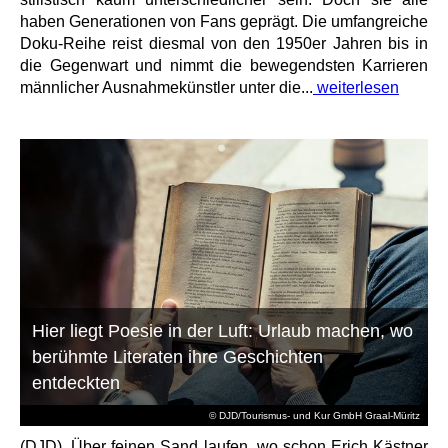
haben Generationen von Fans geprägt. Die umfangreiche
Doku-Reihe reist diesmal von den 1950er Jahren bis in
die Gegenwart und nimmt die bewegendsten Karrieren
männlicher Ausnahmekünstler unter die...
weiterlesen
Hier liegt Poesie in der Luft: Urlaub machen, wo
berühmte Literaten ihre Geschichten
entdeckten
© DJD/Tourismus- und Kur GmbH Graal-Müritz
(DJD). Über feinen Sand laufen, wo schon Erich Kästner