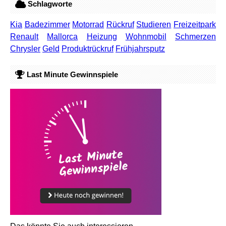
Schlagworte
Kia
Badezimmer
Motorrad
Rückruf
Studieren
Freizeitpark
Renault
Mallorca
Heizung
Wohnmobil
Schmerzen
Chrysler
Geld
Produktrückruf
Frühjahrsputz
Last Minute Gewinnspiele