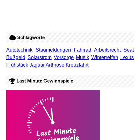
Schlagworte
Autotechnik
Staumeldungen
Fahrrad
Arbeitsrecht
Seat
Bußgeld
Solarstrom
Vorsorge
Musik
Winterreifen
Lexus
Frühstück
Jaguar
Arthrose
Kreuzfahrt
Last Minute Gewinnspiele