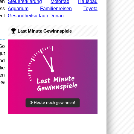
Steuererklärung
Motorrad
Hausbau
ien
Aquarium
Familienreisen
Toyota
ass
Gesundheitsurlaub
Donau
ent
Last Minute Gewinnspiele
 So
gut
rad
die
ten
ere