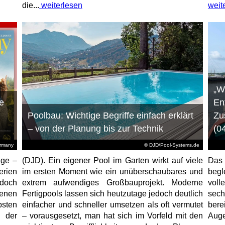
die...
weiterlesen
weit
„W
e
En
Poolbau: Wichtige Begriffe einfach erklärt
Zu
– von der Planung bis zur Technik
(0
ermany
© DJD/Pool-Systems.de
age –
(DJD). Ein eigener Pool im Garten wirkt auf viele
Das
erien
im ersten Moment wie ein unüberschaubares und
begl
jedoch
extrem aufwendiges Großbauprojekt. Moderne
voll
enen
Fertigpools lassen sich heutzutage jedoch deutlich
sec
sten
einfacher und schneller umsetzen als oft vermutet
bere
 der
– vorausgesetzt, man hat sich im Vorfeld mit den
Aug