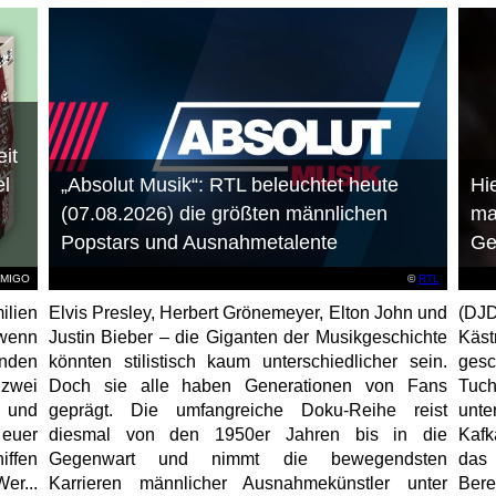
it
el
„Absolut Musik“: RTL beleuchtet heute
Hie
(07.08.2026) die größten männlichen
ma
Popstars und Ausnahmetalente
Ge
AMIGO
©
RTL
ilien
Elvis Presley, Herbert Grönemeyer, Elton John und
(DJD
 wenn
Justin Bieber – die Giganten der Musikgeschichte
Käs
unden
könnten stilistisch kaum unterschiedlicher sein.
gesc
 zwei
Doch sie alle haben Generationen von Fans
Tuch
e und
geprägt. Die umfangreiche Doku-Reihe reist
unt
 euer
diesmal von den 1950er Jahren bis in die
Kafk
iffen
Gegenwart und nimmt die bewegendsten
das 
er...
Karrieren männlicher Ausnahmekünstler unter
Bere