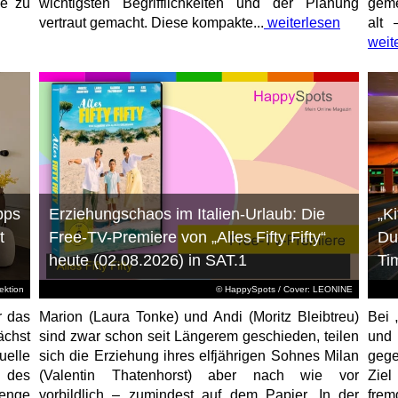
ne zu
wichtigsten Begrifflichkeiten und der Planung
geme
vertraut gemacht. Diese kompakte...
weiterlesen
alt 
weit
pps
Erziehungschaos im Italien-Urlaub: Die
„K
t
Free-TV-Premiere von „Alles Fifty Fifty“
Du
heute (02.08.2026) in SAT.1
Ti
ktion
© HappySpots / Cover: LEONINE
r das
Marion (Laura Tonke) und Andi (Moritz Bleibtreu)
Bei 
chst
sind zwar schon seit Längerem geschieden, teilen
und
elle
sich die Erziehung ihres elfjährigen Sohnes Milan
gege
 des
(Valentin Thatenhorst) aber nach wie vor
Ziel
enge
vorbildlich – zumindest auf dem Papier. In der
fre