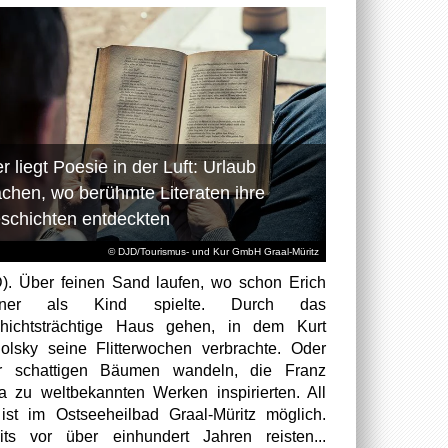
r liegt Poesie in der Luft: Urlaub
chen, wo berühmte Literaten ihre
schichten entdeckten
© DJD/Tourismus- und Kur GmbH Graal-Müritz
). Über feinen Sand laufen, wo schon Erich
tner als Kind spielte. Durch das
hichtsträchtige Haus gehen, in dem Kurt
olsky seine Flitterwochen verbrachte. Oder
er schattigen Bäumen wandeln, die Franz
a zu weltbekannten Werken inspirierten. All
ist im Ostseeheilbad Graal-Müritz möglich.
its vor über einhundert Jahren reisten...