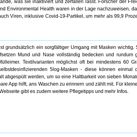
de, was sie inaktiviert und zerfallen lässt. Forscher der Fre
ne und Environmental Health waren in der Lage nachzuweisen, d
auch Viren, inklusive Covid-19-Partikel, um mehr als 99,9 Proz
st grundsätzlich ein sorgfältiger Umgang mit Masken wichtig.
Aufsetzen Mund und Nase vollständig bedecken und rundum 
lleimer. Textilvarianten möglichst oft bei mindestens 60 G
 selbstdesinfizierenden 5log-Masken - diese können einmal 
lt abgespült werden, um so eine Haltbarkeit von sieben Mona
e App hilft, ans Waschen zu erinnern und zählt mit. Für klein
r Webseite gibt es zudem weitere Pflegetipps und mehr Infos.