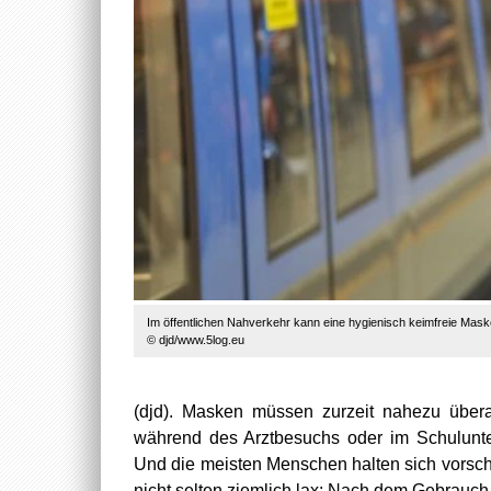
Im öffentlichen Nahverkehr kann eine hygienisch keimfreie Mask
© djd/www.5log.eu
(djd). Masken müssen zurzeit nahezu übera
während des Arztbesuchs oder im Schulunter
Und die meisten Menschen halten sich vorschr
nicht selten ziemlich lax: Nach dem Gebrauch