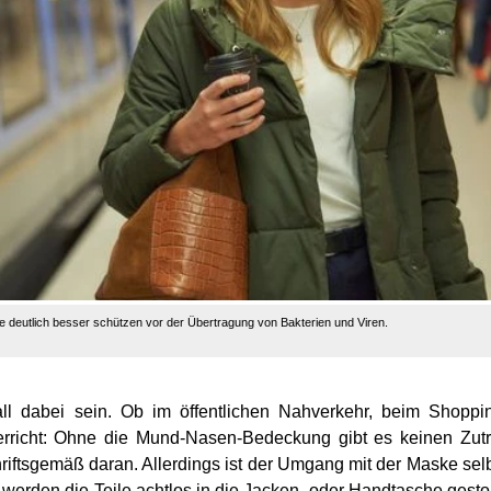
e deutlich besser schützen vor der Übertragung von Bakterien und Viren.
ll dabei sein. Ob im öffentlichen Nahverkehr, beim Shoppi
richt: Ohne die Mund-Nasen-Bedeckung gibt es keinen Zutri
iftsgemäß daran. Allerdings ist der Umgang mit der Maske sel
 werden die Teile achtlos in die Jacken- oder Handtasche gesto