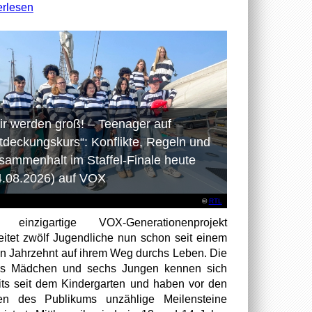
erlesen
ir werden groß! – Teenager auf
tdeckungskurs“: Konflikte, Regeln und
sammenhalt im Staffel-Finale heute
4.08.2026) auf VOX
©
RTL
 einzigartige VOX-Generationenprojekt
eitet zwölf Jugendliche nun schon seit einem
en Jahrzehnt auf ihrem Weg durchs Leben. Die
hs Mädchen und sechs Jungen kennen sich
its seit dem Kindergarten und haben vor den
en des Publikums unzählige Meilensteine