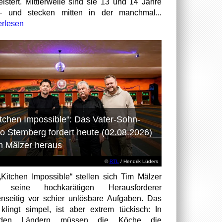
istert. Mittlerweile sind sie 13 und 14 Jahre
– und stecken mitten in der manchmal...
erlesen
itchen Impossible“: Das Vater-Sohn-
o Stemberg fordert heute (02.08.2026)
m Mälzer heraus
©
RTL
/ Hendrik Lüders
„Kitchen Impossible“ stellen sich Tim Mälzer
 seine hochkarätigen Herausforderer
nseitig vor schier unlösbare Aufgaben. Das
 klingt simpel, ist aber extrem tückisch: In
mden Ländern müssen die Köche die