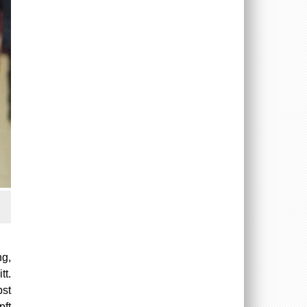
ng,
tt.
bst
pft