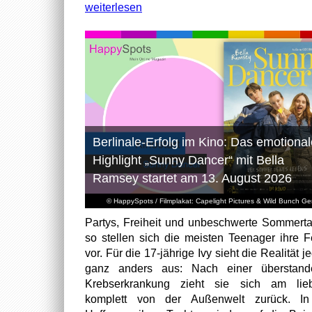
weiterlesen
Berlinale-Erfolg im Kino: Das emotional
Highlight „Sunny Dancer“ mit Bella
Ramsey startet am 13. August 2026
© HappySpots / Filmplakat: Capelight Pictures & Wild Bunch G
Partys, Freiheit und unbeschwerte Sommert
so stellen sich die meisten Teenager ihre F
vor. Für die 17-jährige Ivy sieht die Realität 
ganz anders aus: Nach einer überstand
Krebserkrankung zieht sie sich am lieb
komplett von der Außenwelt zurück. In