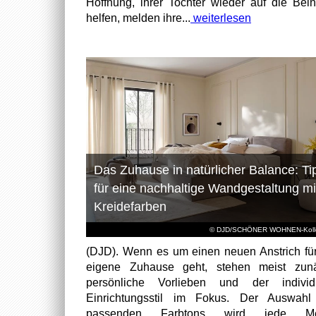
Hoffnung, ihrer Tochter wieder auf die Bei
helfen, melden ihre...
weiterlesen
Das Zuhause in natürlicher Balance: Ti
für eine nachhaltige Wandgestaltung mi
Kreidefarben
© DJD/SCHÖNER WOHNEN-Kolle
(DJD). Wenn es um einen neuen Anstrich fü
eigene Zuhause geht, stehen meist zunä
persönliche Vorlieben und der individu
Einrichtungsstil im Fokus. Der Auswahl
passenden Farbtons wird jede M