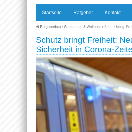
Startseite
Ratgeber
Kontakt
Ratgeberbox
Gesundheit & Wellness
Schutz bringt Fr
Schutz bringt Freiheit: N
Sicherheit in Corona-Zeit