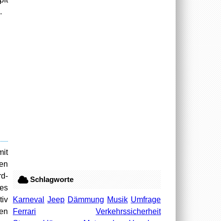
.
mit
gen
rd-
Schlagworte
des
Karneval
Jeep
Dämmung
Musik
Umfrage
tiv
Ferrari
Verkehrssicherheit
ven