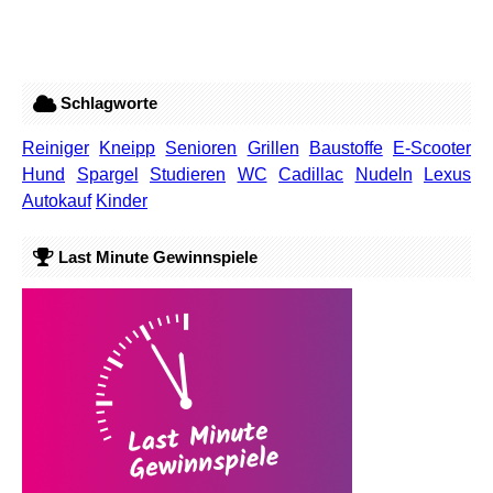
Schlagworte
Reiniger
Kneipp
Senioren
Grillen
Baustoffe
E-Scooter
Hund
Spargel
Studieren
WC
Cadillac
Nudeln
Lexus
Autokauf
Kinder
Last Minute Gewinnspiele