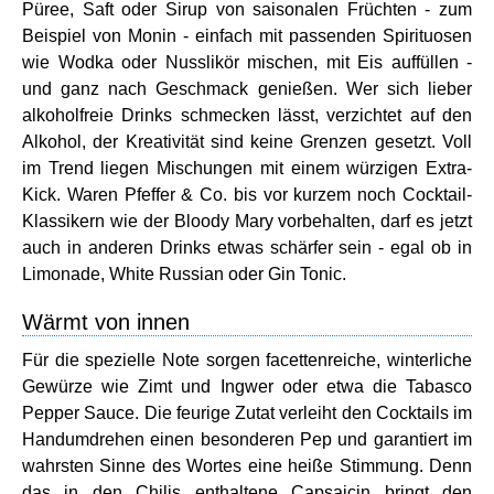
Püree, Saft oder Sirup von saisonalen Früchten - zum
Beispiel von Monin - einfach mit passenden Spirituosen
wie Wodka oder Nusslikör mischen, mit Eis auffüllen -
und ganz nach Geschmack genießen. Wer sich lieber
alkoholfreie Drinks schmecken lässt, verzichtet auf den
Alkohol, der Kreativität sind keine Grenzen gesetzt. Voll
im Trend liegen Mischungen mit einem würzigen Extra-
Kick. Waren Pfeffer & Co. bis vor kurzem noch Cocktail-
Klassikern wie der Bloody Mary vorbehalten, darf es jetzt
auch in anderen Drinks etwas schärfer sein - egal ob in
Limonade, White Russian oder Gin Tonic.
Wärmt von innen
Für die spezielle Note sorgen facettenreiche, winterliche
Gewürze wie Zimt und Ingwer oder etwa die Tabasco
Pepper Sauce. Die feurige Zutat verleiht den Cocktails im
Handumdrehen einen besonderen Pep und garantiert im
wahrsten Sinne des Wortes eine heiße Stimmung. Denn
das in den Chilis enthaltene Capsaicin bringt den