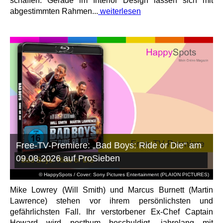
schaffen. Gerade im Interior Design lassen sich mit
abgestimmten Rahmen...
weiterlesen
Free-TV-Premiere: „Bad Boys: Ride or Die“ am
09.08.2026 auf ProSieben
© HappySpots / Cover: Sony Pictures Entertainment (PLAION PICTURES)
Mike Lowrey (Will Smith) und Marcus Burnett (Martin
Lawrence) stehen vor ihrem persönlichsten und
gefährlichsten Fall. Ihr verstorbener Ex-Chef Captain
Howard wird posthum beschuldigt, jahrelang mit