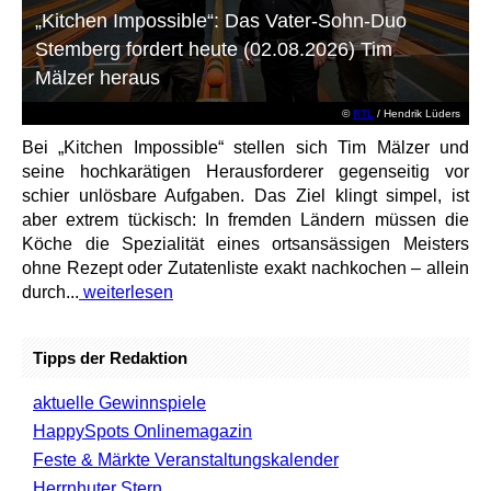
„Kitchen Impossible“: Das Vater-Sohn-Duo
Stemberg fordert heute (02.08.2026) Tim
Mälzer heraus
©
RTL
/ Hendrik Lüders
Bei „Kitchen Impossible“ stellen sich Tim Mälzer und
seine hochkarätigen Herausforderer gegenseitig vor
schier unlösbare Aufgaben. Das Ziel klingt simpel, ist
aber extrem tückisch: In fremden Ländern müssen die
Köche die Spezialität eines ortsansässigen Meisters
ohne Rezept oder Zutatenliste exakt nachkochen – allein
durch...
weiterlesen
Tipps der Redaktion
aktuelle Gewinnspiele
HappySpots Onlinemagazin
Feste & Märkte Veranstaltungskalender
Herrnhuter Stern