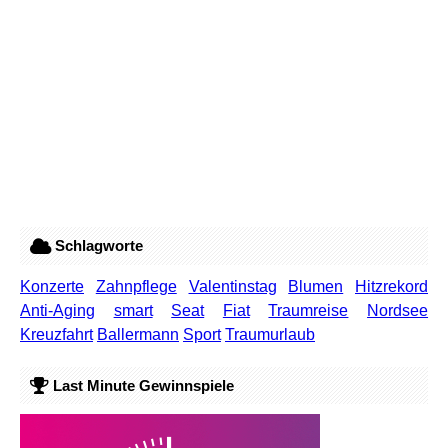
Schlagworte
Konzerte
Zahnpflege
Valentinstag
Blumen
Hitzrekord
Anti-Aging
smart
Seat
Fiat
Traumreise
Nordsee
Kreuzfahrt
Ballermann
Sport
Traumurlaub
Last Minute Gewinnspiele