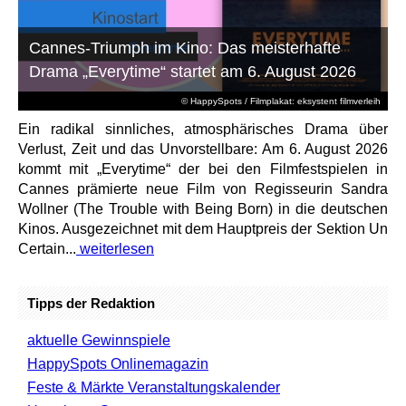
Cannes-Triumph im Kino: Das meisterhafte
Drama „Everytime“ startet am 6. August 2026
© HappySpots / Filmplakat: eksystent filmverleih
Ein radikal sinnliches, atmosphärisches Drama über
Verlust, Zeit und das Unvorstellbare: Am 6. August 2026
kommt mit „Everytime“ der bei den Filmfestspielen in
Cannes prämierte neue Film von Regisseurin Sandra
Wollner (The Trouble with Being Born) in die deutschen
Kinos. Ausgezeichnet mit dem Hauptpreis der Sektion Un
Certain...
weiterlesen
Tipps der Redaktion
aktuelle Gewinnspiele
HappySpots Onlinemagazin
Feste & Märkte Veranstaltungskalender