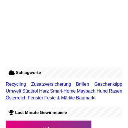
Schlagworte
Recycling
Zusatzversicherung
Brillen
Geschenktipp
Umwelt
Südtirol
Harz
Smart-Home
Maybach
Hund
Rasen
Österreich
Fenster
Feste & Märkte
Baumarkt
Last Minute Gewinnspiele