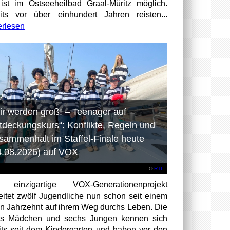
ist im Ostseeheilbad Graal-Müritz möglich.
its vor über einhundert Jahren reisten...
erlesen
ir werden groß! – Teenager auf
tdeckungskurs“: Konflikte, Regeln und
sammenhalt im Staffel-Finale heute
4.08.2026) auf VOX
©
RTL
 einzigartige VOX-Generationenprojekt
eitet zwölf Jugendliche nun schon seit einem
en Jahrzehnt auf ihrem Weg durchs Leben. Die
hs Mädchen und sechs Jungen kennen sich
its seit dem Kindergarten und haben vor den