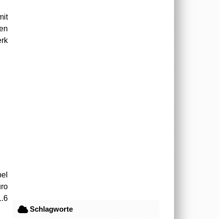
mit
nen
erk
pel
uro
1.6
Schlagworte