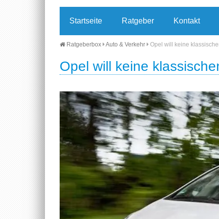
Startseite
Ratgeber
Kontakt
Ratgeberbox
Auto & Verkehr
Opel will keine klassisc
Opel will keine klassisc