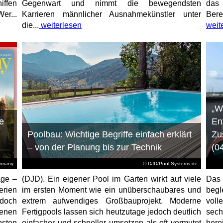
iffen
Gegenwart und nimmt die bewegendsten
das 
er...
Karrieren männlicher Ausnahmekünstler unter
Bere
die...
weiterlesen
weit
„W
e
En
Poolbau: Wichtige Begriffe einfach erklärt
Zu
– von der Planung bis zur Technik
(0
ermany
© DJD/Pool-Systems.de
age –
(DJD). Ein eigener Pool im Garten wirkt auf viele
Das
erien
im ersten Moment wie ein unüberschaubares und
begl
jedoch
extrem aufwendiges Großbauprojekt. Moderne
voll
enen
Fertigpools lassen sich heutzutage jedoch deutlich
sec
sten
einfacher und schneller umsetzen als oft vermutet
bere