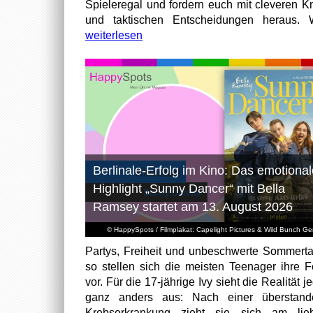
Spieleregal und fordern euch mit cleveren Kn
und taktischen Entscheidungen heraus. W
weiterlesen
Berlinale-Erfolg im Kino: Das emotional
Highlight „Sunny Dancer“ mit Bella
Ramsey startet am 13. August 2026
© HappySpots / Filmplakat: Capelight Pictures & Wild Bunch G
Partys, Freiheit und unbeschwerte Sommert
so stellen sich die meisten Teenager ihre F
vor. Für die 17-jährige Ivy sieht die Realität 
ganz anders aus: Nach einer überstand
Krebserkrankung zieht sie sich am lieb