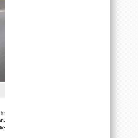
ehr
an.
die