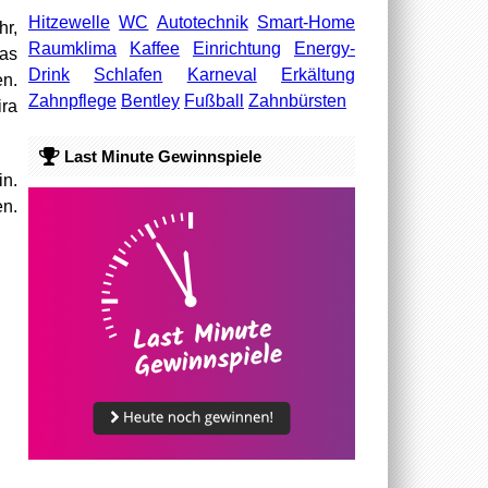
Hitzewelle
WC
Autotechnik
Smart-Home
hr,
Raumklima
Kaffee
Einrichtung
Energy-
Das
Drink
Schlafen
Karneval
Erkältung
en.
Zahnpflege
Bentley
Fußball
Zahnbürsten
ira
Last Minute Gewinnspiele
in.
en.