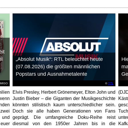
it
el
„Absolut Musik“: RTL beleuchtet heute
Hie
(07.08.2026) die größten männlichen
ma
Popstars und Ausnahmetalente
Ge
AMIGO
©
RTL
ilien
Elvis Presley, Herbert Grönemeyer, Elton John und
(DJD
 wenn
Justin Bieber – die Giganten der Musikgeschichte
Käs
unden
könnten stilistisch kaum unterschiedlicher sein.
gesc
 zwei
Doch sie alle haben Generationen von Fans
Tuch
e und
geprägt. Die umfangreiche Doku-Reihe reist
unt
 euer
diesmal von den 1950er Jahren bis in die
Kafk