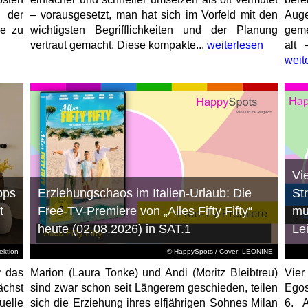
 der
– vorausgesetzt, man hat sich im Vorfeld mit den
Aug
ne zu
wichtigsten Begrifflichkeiten und der Planung
geme
vertraut gemacht. Diese kompakte...
weiterlesen
alt 
weit
Vi
pps
Erziehungschaos im Italien-Urlaub: Die
St
t
Free-TV-Premiere von „Alles Fifty Fifty“
mu
heute (02.08.2026) in SAT.1
Le
ktion
© HappySpots / Cover: LEONINE
r das
Marion (Laura Tonke) und Andi (Moritz Bleibtreu)
Vier
chst
sind zwar schon seit Längerem geschieden, teilen
Egos
elle
sich die Erziehung ihres elfjährigen Sohnes Milan
6. 