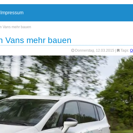
Impressum
hen Vans mehr bauen
hen Vans mehr bauen
Donnerstag, 12.03.2015
|
Tags:
O