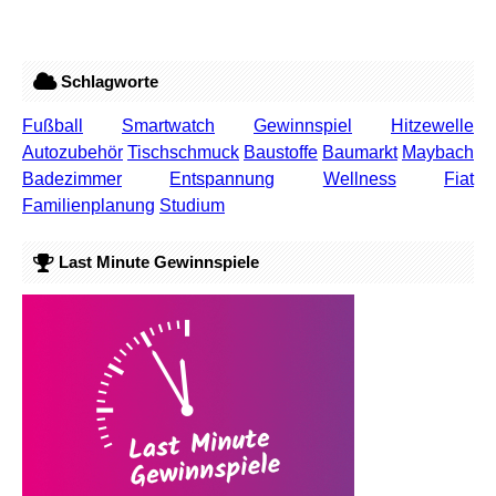
Schlagworte
Fußball
Smartwatch
Gewinnspiel
Hitzewelle
Autozubehör
Tischschmuck
Baustoffe
Baumarkt
Maybach
Badezimmer
Entspannung
Wellness
Fiat
Familienplanung
Studium
Last Minute Gewinnspiele