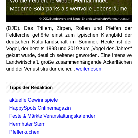
Wo die Feldlerche wieder Heimat findet:
Moderne Solarparks als wertvolle Lebensräume
© DJD/Bundesverband Neue Energiewirtschaft/Wattmanufactur
(DJD). Das Trillern, Zirpen, Rollen und Pfeifen der
Feldlerche gehörte einst zum typischen Klangbild der
deutschen Kulturlandschaft im Sommer. Heute ist der
Vogel, der bereits 1998 und 2019 zum „Vogel des Jahres“
gekürt wurde, deutlich seltener geworden. Eine intensive
Landwirtschaft, große zusammenhängende Ackerflächen
und der Verlust strukturreicher...
weiterlesen
Tipps der Redaktion
aktuelle Gewinnspiele
HappySpots Onlinemagazin
Feste & Märkte Veranstaltungskalender
Herrnhuter Stern
Pfefferkuchen