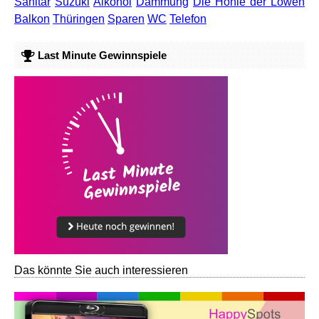
Sanitär
Suzuki
Alkohol
Dämmung
Die Höhle der Löwen
Balkon
Thüringen
Sparen
WC
Telefon
Last Minute Gewinnspiele
Das könnte Sie auch interessieren