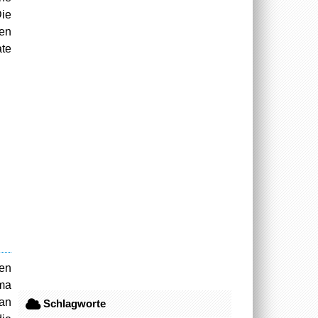
Die
den
ate
ren
ima
man
Schlagworte