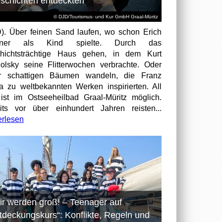
schichten entdeckten
© DJD/Tourismus- und Kur GmbH Graal-Müritz
). Über feinen Sand laufen, wo schon Erich
tner als Kind spielte. Durch das
hichtsträchtige Haus gehen, in dem Kurt
olsky seine Flitterwochen verbrachte. Oder
er schattigen Bäumen wandeln, die Franz
a zu weltbekannten Werken inspirierten. All
ist im Ostseeheilbad Graal-Müritz möglich.
its vor über einhundert Jahren reisten...
erlesen
ir werden groß! – Teenager auf
tdeckungskurs“: Konflikte, Regeln und