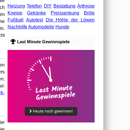
die
Heizung
Telefon
DIY
Bestattung
Arthrose
och
Kneipp
Getränke
Preissenkung
Brille
 im
Fußball
Autotest
Die Höhle der Löwen
wie
Nachhilfe
Automodelle
Hunde
in.
cht
Last Minute Gewinnspiele
den
ers
en,
ur.
k-
der
der