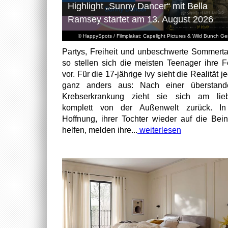
Highlight „Sunny Dancer“ mit Bella
Ramsey startet am 13. August 2026
© HappySpots / Filmplakat: Capelight Pictures & Wild Bunch G
Partys, Freiheit und unbeschwerte Sommert
so stellen sich die meisten Teenager ihre F
vor. Für die 17-jährige Ivy sieht die Realität 
ganz anders aus: Nach einer überstand
Krebserkrankung zieht sie sich am lieb
komplett von der Außenwelt zurück. In
Hoffnung, ihrer Tochter wieder auf die Bei
helfen, melden ihre...
weiterlesen