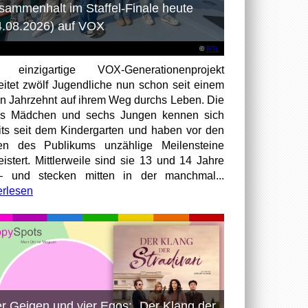
sammenhalt im Staffel-Finale heute
4.08.2026) auf VOX
©
RTL
 einzigartige VOX-Generationenprojekt
eitet zwölf Jugendliche nun schon seit einem
en Jahrzehnt auf ihrem Weg durchs Leben. Die
hs Mädchen und sechs Jungen kennen sich
its seit dem Kindergarten und haben vor den
en des Publikums unzählige Meilensteine
istert. Mittlerweile sind sie 13 und 14 Jahre
– und stecken mitten in der manchmal...
erlesen
er Geigen und vier Egos: „Der Klang der