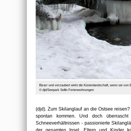
Bizarr und verzaubert wirkt die Küstenlandschaft, wenn sie von 
© djd/Seepark Sellin Ferienwohnungen
(djd). Zum Skilanglauf an die Ostsee reisen
spontan kommen. Und doch überrascht D
Schneeverhältnissen - passionierte Skilangl
der gesamten Insel. Eltern und Kinder 