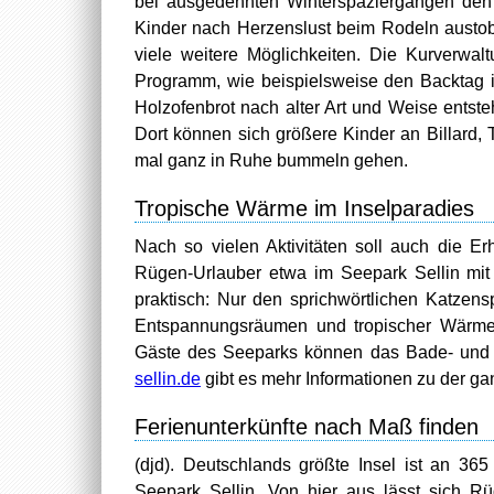
bei ausgedehnten Winterspaziergängen den 
Kinder nach Herzenslust beim Rodeln austob
viele weitere Möglichkeiten. Die Kurverwa
Programm, wie beispielsweise den Backtag 
Holzofenbrot nach alter Art und Weise entste
Dort können sich größere Kinder an Billard, 
mal ganz in Ruhe bummeln gehen.
Tropische Wärme im Inselparadies
Nach so vielen Aktivitäten soll auch die E
Rügen-Urlauber etwa im Seepark Sellin mit 
praktisch: Nur den sprichwörtlichen Katzens
Entspannungsräumen und tropischer Wärme 
Gäste des Seeparks können das Bade- und S
sellin.de
gibt es mehr Informationen zu der ga
Ferienunterkünfte nach Maß finden
(djd). Deutschlands größte Insel ist an 36
Seepark Sellin. Von hier aus lässt sich R