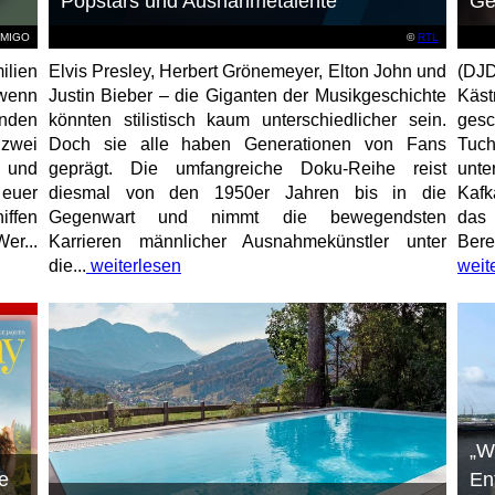
Popstars und Ausnahmetalente
Ge
AMIGO
©
RTL
ilien
Elvis Presley, Herbert Grönemeyer, Elton John und
(DJD
 wenn
Justin Bieber – die Giganten der Musikgeschichte
Käs
unden
könnten stilistisch kaum unterschiedlicher sein.
gesc
 zwei
Doch sie alle haben Generationen von Fans
Tuch
e und
geprägt. Die umfangreiche Doku-Reihe reist
unt
 euer
diesmal von den 1950er Jahren bis in die
Kafk
iffen
Gegenwart und nimmt die bewegendsten
das 
er...
Karrieren männlicher Ausnahmekünstler unter
Bere
die...
weiterlesen
weit
„W
e
En