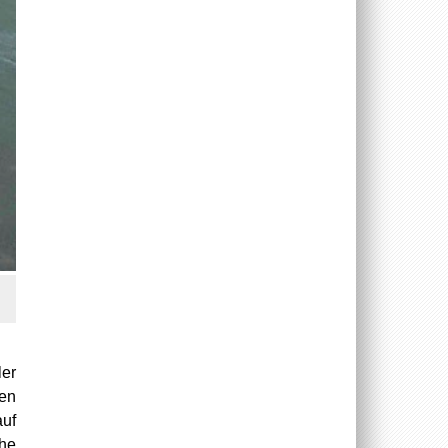
ler
en
auf
he