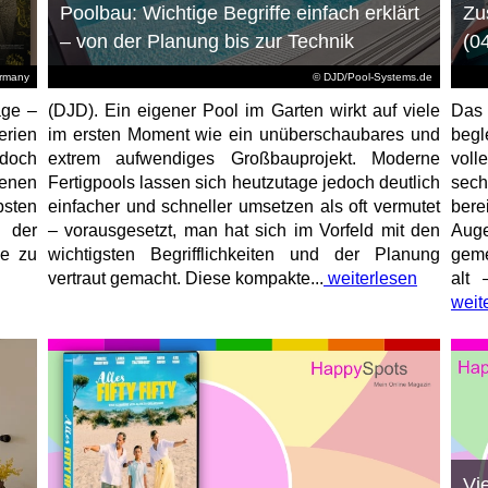
Poolbau: Wichtige Begriffe einfach erklärt
Zu
– von der Planung bis zur Technik
(0
ermany
© DJD/Pool-Systems.de
age –
(DJD). Ein eigener Pool im Garten wirkt auf viele
Das
erien
im ersten Moment wie ein unüberschaubares und
begl
jedoch
extrem aufwendiges Großbauprojekt. Moderne
voll
enen
Fertigpools lassen sich heutzutage jedoch deutlich
sec
sten
einfacher und schneller umsetzen als oft vermutet
bere
 der
– vorausgesetzt, man hat sich im Vorfeld mit den
Aug
ne zu
wichtigsten Begrifflichkeiten und der Planung
geme
vertraut gemacht. Diese kompakte...
weiterlesen
alt 
weit
Vi