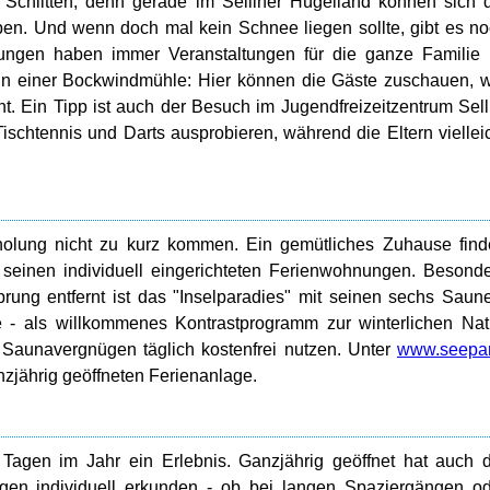
Schlitten, denn gerade im Selliner Hügelland können sich 
en. Und wenn doch mal kein Schnee liegen sollte, gibt es n
ltungen haben immer Veranstaltungen für die ganze Familie
in einer Bockwindmühle: Hier können die Gäste zuschauen, 
ht. Ein Tipp ist auch der Besuch im Jugendfreizeitzentrum Sell
Tischtennis und Darts ausprobieren, während die Eltern viellei
rholung nicht zu kurz kommen. Ein gemütliches Zuhause fin
seinen individuell eingerichteten Ferienwohnungen. Besond
prung entfernt ist das "Inselparadies" mit seinen sechs Saun
- als willkommenes Kontrastprogramm zur winterlichen Nat
aunavergnügen täglich kostenfrei nutzen. Unter
www.seepar
nzjährig geöffneten Ferienanlage.
5 Tagen im Jahr ein Erlebnis. Ganzjährig geöffnet hat auch 
ügen individuell erkunden - ob bei langen Spaziergängen o