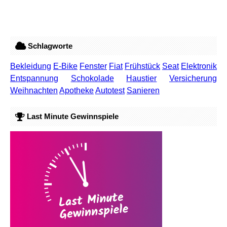
Schlagworte
Bekleidung
E-Bike
Fenster
Fiat
Frühstück
Seat
Elektronik
Entspannung
Schokolade
Haustier
Versicherung
Weihnachten
Apotheke
Autotest
Sanieren
Last Minute Gewinnspiele