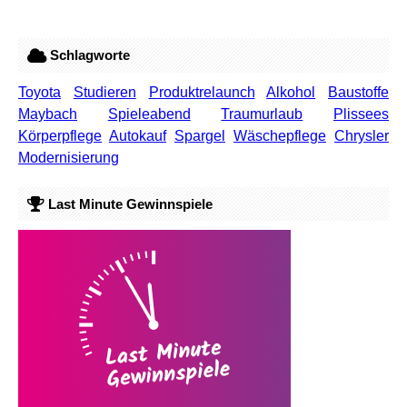
Schlagworte
Toyota
Studieren
Produktrelaunch
Alkohol
Baustoffe
Maybach
Spieleabend
Traumurlaub
Plissees
Körperpflege
Autokauf
Spargel
Wäschepflege
Chrysler
Modernisierung
Last Minute Gewinnspiele