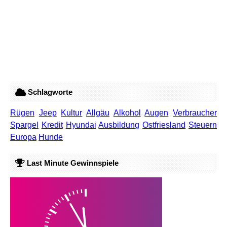
Schlagworte
Rügen
Jeep
Kultur
Allgäu
Alkohol
Augen
Verbraucher
Spargel
Kredit
Hyundai
Ausbildung
Ostfriesland
Steuern
Europa
Hunde
Last Minute Gewinnspiele