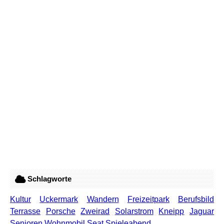
Schlagworte
Kultur
Uckermark
Wandern
Freizeitpark
Berufsbild
Terrasse
Porsche
Zweirad
Solarstrom
Kneipp
Jaguar
Senioren
Wohnmobil
Seat
Spieleabend