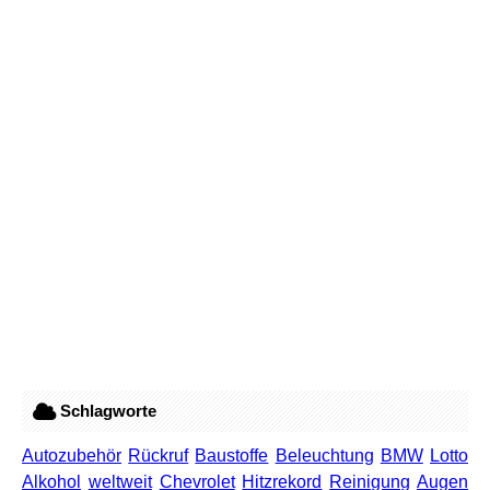
Schlagworte
Autozubehör
Rückruf
Baustoffe
Beleuchtung
BMW
Lotto
Alkohol
weltweit
Chevrolet
Hitzrekord
Reinigung
Augen