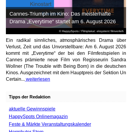
Cannes-Triumph im Kino: Das meisterhafte
Drama „Everytime“ startet am 6. August 2026
© HappySpots / Filmplakat: eksystent filmverleih
Ein radikal sinnliches, atmosphärisches Drama über
Verlust, Zeit und das Unvorstellbare: Am 6. August 2026
kommt mit „Everytime“ der bei den Filmfestspielen in
Cannes prämierte neue Film von Regisseurin Sandra
Wollner (The Trouble with Being Born) in die deutschen
Kinos. Ausgezeichnet mit dem Hauptpreis der Sektion Un
Certain...
weiterlesen
Tipps der Redaktion
aktuelle Gewinnspiele
HappySpots Onlinemagazin
Feste & Märkte Veranstaltungskalender
Herrnhuter Stern