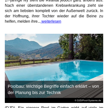
17-jährige Ivy sieht die Realität jedoch ganz anders aus:
Nach einer überstandenen Krebserkrankung zieht sie
sich am liebsten komplett von der Außenwelt zurück. In
der Hoffnung, ihrer Tochter wieder auf die Beine zu
helfen, melden ihre...
weiterlesen
Poolbau: Wichtige Begriffe einfach erklärt – von
der Planung bis zur Technik
© DJD/Pool-Systems.de
(DJD). Ein eigener Pool im Garten wirkt auf viele im