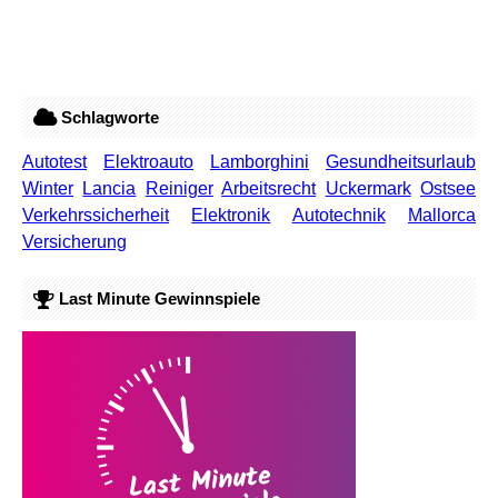
Schlagworte
Autotest
Elektroauto
Lamborghini
Gesundheitsurlaub
Winter
Lancia
Reiniger
Arbeitsrecht
Uckermark
Ostsee
Verkehrssicherheit
Elektronik
Autotechnik
Mallorca
Versicherung
Last Minute Gewinnspiele