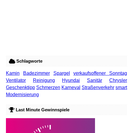
Schlagworte
Kamin
Badezimmer
Spargel
verkaufsoffener Sonntag
Ventilator
Reinigung
Hyundai
Sanitär
Chrysler
Geschenktipp
Schmerzen
Karneval
Straßenverkehr
smart
Modernisierung
Last Minute Gewinnspiele