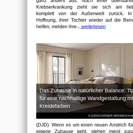
ganz anders aus: Nach einer überstand
Krebserkrankung zieht sie sich am lieb
komplett von der Außenwelt zurück. In
Hoffnung, ihrer Tochter wieder auf die Bei
helfen, melden ihre...
weiterlesen
Das Zuhause in natürlicher Balance: Ti
für eine nachhaltige Wandgestaltung mi
Kreidefarben
© DJD/SCHÖNER WOHNEN-Kolle
(DJD). Wenn es um einen neuen Anstrich fü
eigene Zuhause geht, stehen meist zunä