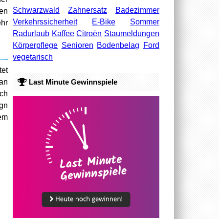
Schwarzwald
Zahnersatz
Badezimmer
en
Verkehrssicherheit
E-Bike
Sommer
ehr
Radurlaub
Kaffee
Citroën
Staumeldungen
Körperpflege
Senioren
Bodenbelag
Ford
vegetarisch
tet
Last Minute Gewinnspiele
 an
ch
ign
dem