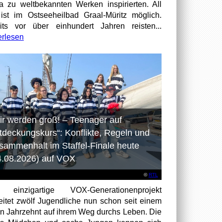
a zu weltbekannten Werken inspirierten. All
ist im Ostseeheilbad Graal-Müritz möglich.
its vor über einhundert Jahren reisten...
erlesen
ir werden groß! – Teenager auf
tdeckungskurs“: Konflikte, Regeln und
sammenhalt im Staffel-Finale heute
4.08.2026) auf VOX
©
RTL
 einzigartige VOX-Generationenprojekt
eitet zwölf Jugendliche nun schon seit einem
en Jahrzehnt auf ihrem Weg durchs Leben. Die