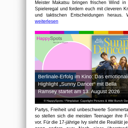
Meister Makatsu bringen frischen Wind in
Spieleregal und fordern euch mit cleveren Kn
und taktischen Entscheidungen heraus. W
weiterlesen
Berlinale-Erfolg im Kino: Das emotional
Highlight „Sunny Dancer“ mit Bella
Ramsey startet am 13. August 2026
© HappySpots / Filmplakat: Capelight Pictures & Wild Bunch G
Partys, Freiheit und unbeschwerte Sommert
so stellen sich die meisten Teenager ihre F
vor. Für die 17-jährige Ivy sieht die Realität 