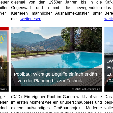
 euer
diesmal von den 1950er Jahren bis in die
Kafk
iffen
Gegenwart und nimmt die bewegendsten
das 
er...
Karrieren männlicher Ausnahmekünstler unter
Bere
die...
weiterlesen
weit
„W
e
En
Poolbau: Wichtige Begriffe einfach erklärt
Zu
– von der Planung bis zur Technik
(0
ermany
© DJD/Pool-Systems.de
age –
(DJD). Ein eigener Pool im Garten wirkt auf viele
Das
erien
im ersten Moment wie ein unüberschaubares und
begl
jedoch
extrem aufwendiges Großbauprojekt. Moderne
voll