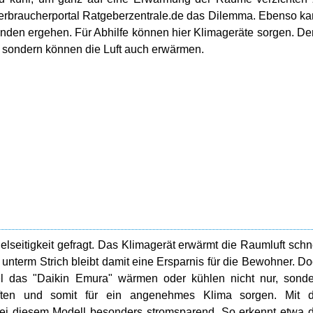
Verbraucherportal Ratgeberzentrale.de das Dilemma. Ebenso k
nden ergehen. Für Abhilfe können hier Klimageräte sorgen. D
, sondern können die Luft auch erwärmen.
seitigkeit gefragt. Das Klimagerät erwärmt die Raumluft schn
 unterm Strich bleibt damit eine Ersparnis für die Bewohner. D
el das "Daikin Emura" wärmen oder kühlen nicht nur, sond
ten und somit für ein angenehmes Klima sorgen. Mit d
bei diesem Modell besonders stromsparend. So erkennt etwa 