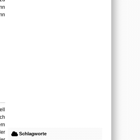
ann
enn
ell
och
ern
er
Schlagworte
der