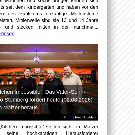
hs Mädchen und sechs Jungen kennen sich
its seit dem Kindergarten und haben vor den
en des Publikums unzählige Meilensteine
istert. Mittlerweile sind sie 13 und 14 Jahre
– und stecken mitten in der manchmal...
erlesen
itchen Impossible“: Das Vater-Sohn-
o Stemberg fordert heute (02.08.2026)
m Mälzer heraus
©
RTL
/ Hendrik Lüders
„Kitchen Impossible“ stellen sich Tim Mälzer
 seine hochkarätigen Herausforderer