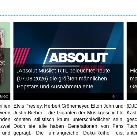
it
el
„Absolut Musik“: RTL beleuchtet heute
Hie
(07.08.2026) die größten männlichen
ma
Popstars und Ausnahmetalente
Ge
AMIGO
©
RTL
ilien
Elvis Presley, Herbert Grönemeyer, Elton John und
(DJD
 wenn
Justin Bieber – die Giganten der Musikgeschichte
Käs
unden
könnten stilistisch kaum unterschiedlicher sein.
gesc
 zwei
Doch sie alle haben Generationen von Fans
Tuch
e und
geprägt. Die umfangreiche Doku-Reihe reist
unt