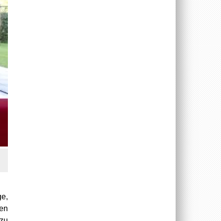
ge,
len
 zu