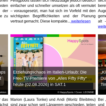
enen
Fertigpools lassen sich heutzutage jedoch deutlich
sec
sten
einfacher und schneller umsetzen als oft vermutet
bere
 der
– vorausgesetzt, man hat sich im Vorfeld mit den
Aug
ne zu
wichtigsten Begrifflichkeiten und der Planung
geme
vertraut gemacht. Diese kompakte...
weiterlesen
alt 
weit
pps
Erziehungschaos im Italien-Urlaub: Die
„K
t
Free-TV-Premiere von „Alles Fifty Fifty“
Du
heute (02.08.2026) in SAT.1
Ti
ktion
© HappySpots / Cover: LEONINE
r das
Marion (Laura Tonke) und Andi (Moritz Bleibtreu)
Bei 
chst
sind zwar schon seit Längerem geschieden, teilen
und