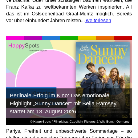
verbrachte. Oder unter schattigen Bäumen wandeln, die
Franz Kafka zu weltbekannten Werken inspirierten. All
das ist im Ostseeheilbad Graal-Müritz möglich. Bereits
vor über einhundert Jahren reisten...
weiterlesen
Berlinale-Erfolg im Kino: Das emotionale
Highlight „Sunny Dancer“ mit Bella Ramsey
startet am 13. August 2026
© HappySpots / Filmplakat: Capelight Pictures & Wild Bunch Germany
Partys, Freiheit und unbeschwerte Sommertage – so
stellen sich die meisten Teenager ihre Ferien vor. Für die