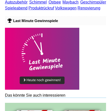
Autozubehör
Schimmel
Ostsee
Maybach
Geschirrspüler
Spieleabend
Produktrückruf
Volkswagen
Renovierung
Last Minute Gewinnspiele
Das könnte Sie auch interessieren