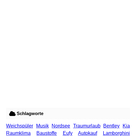
Schlagworte
Weichspüler
Musik
Nordsee
Traumurlaub
Bentley
Kia
Raumklima
Baustoffe
Eufy
Autokauf
Lamborghini