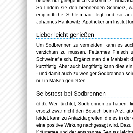
beides nur gelegentlich vorkommt? "Antazid
So lindern sie den brennenden Schmerz, wä
empfindliche Schleimhaut legt und so auch 
Johannes Hankowitz, Apotheker am Institut f
Lieber leicht genießen
Um Sodbrennen zu vermeiden, kann es auch 
verzichten zu müssen. Fettarmes Fleisch u
Schweinefleisch. Ergänzt man die Mahlzeit du
kurzfristig. Aber auch langfristig kann dies
- und damit auch zu weniger Sodbrennen sei
nur in Maßen genießen.
Selbsttest bei Sodbrennen
(djd). Wer fürchtet, Sodbrennen zu haben, f
ersetzt zwar nicht den Besuch beim Arzt, gi
leidet, kann zu Antazida greifen, die es in 
eine positive Wirkung nachgesagt wird. Daz
Kräutertee und der entspannte Genuss leichte