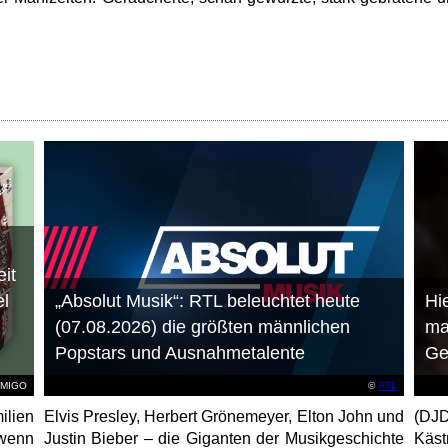
it
el
„Absolut Musik“: RTL beleuchtet heute
Hie
(07.08.2026) die größten männlichen
ma
Popstars und Ausnahmetalente
Ge
AMIGO
©
RTL
ilien
Elvis Presley, Herbert Grönemeyer, Elton John und
(DJD
 wenn
Justin Bieber – die Giganten der Musikgeschichte
Käs