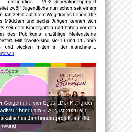
 einzigartige VOX-Generationenprojekt
eitet zwölf Jugendliche nun schon seit einem
en Jahrzehnt auf ihrem Weg durchs Leben. Die
hs Mädchen und sechs Jungen kennen sich
its seit dem Kindergarten und haben vor den
en des Publikums unzählige Meilensteine
istert. Mittlerweile sind sie 13 und 14 Jahre
– und stecken mitten in der manchmal...
erlesen
er Geigen und vier Egos: „Der Klang der
radivari“ bringt am 6. August 2026 ein
sikalisches Jahrhundertprojekt auf die
inwand