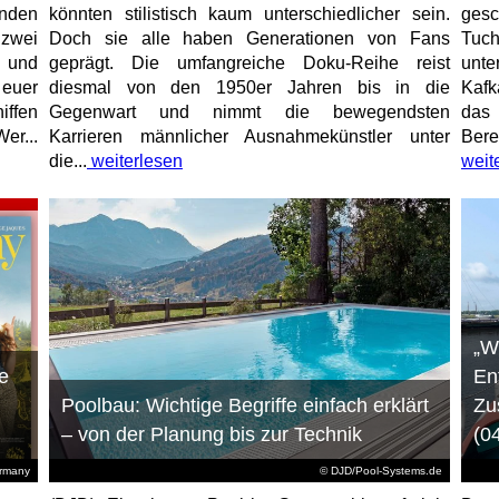
unden
könnten stilistisch kaum unterschiedlicher sein.
gesc
 zwei
Doch sie alle haben Generationen von Fans
Tuch
e und
geprägt. Die umfangreiche Doku-Reihe reist
unt
 euer
diesmal von den 1950er Jahren bis in die
Kafk
iffen
Gegenwart und nimmt die bewegendsten
das 
er...
Karrieren männlicher Ausnahmekünstler unter
Bere
die...
weiterlesen
weit
„W
e
En
Poolbau: Wichtige Begriffe einfach erklärt
Zu
– von der Planung bis zur Technik
(0
ermany
© DJD/Pool-Systems.de