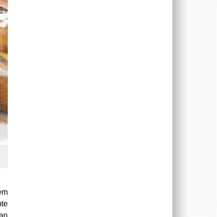
dem
pte
an