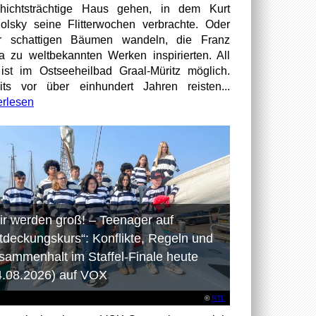
hichtsträchtige Haus gehen, in dem Kurt
olsky seine Flitterwochen verbrachte. Oder
er schattigen Bäumen wandeln, die Franz
a zu weltbekannten Werken inspirierten. All
ist im Ostseeheilbad Graal-Müritz möglich.
its vor über einhundert Jahren reisten...
erlesen
ir werden groß! – Teenager auf
tdeckungskurs“: Konflikte, Regeln und
sammenhalt im Staffel-Finale heute
4.08.2026) auf VOX
©
RTL