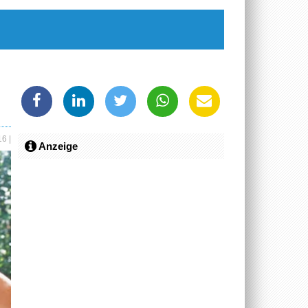
016
|
Anzeige