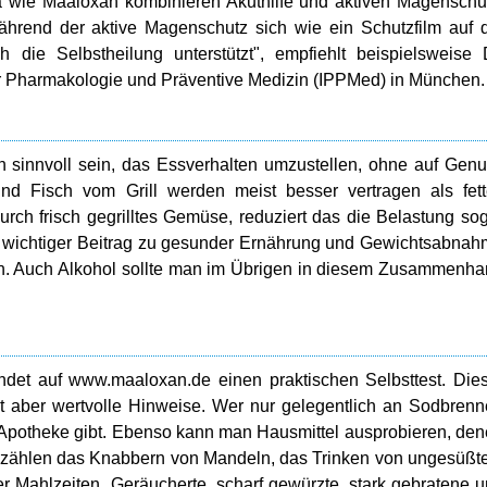
a wie Maaloxan kombinieren Akuthilfe und aktiven Magenschu
hrend der aktive Magenschutz sich wie ein Schutzfilm auf 
die Selbstheilung unterstützt", empfiehlt beispielsweise 
ür Pharmakologie und Präventive Medizin (IPPMed) in München.
sinnvoll sein, das Essverhalten umzustellen, ohne auf Gen
nd Fisch vom Grill werden meist besser vertragen als fet
rch frisch gegrilltes Gemüse, reduziert das die Belastung so
 ein wichtiger Beitrag zu gesunder Ernährung und Gewichtsabna
n. Auch Alkohol sollte man im Übrigen in diesem Zusammenh
indet auf www.maaloxan.de einen praktischen Selbsttest. Die
bt aber wertvolle Hinweise. Wer nur gelegentlich an Sodbren
der Apotheke gibt. Ebenso kann man Hausmittel ausprobieren, de
u zählen das Knabbern von Mandeln, das Trinken von ungesüß
r Mahlzeiten. Geräucherte, scharf gewürzte, stark gebratene 