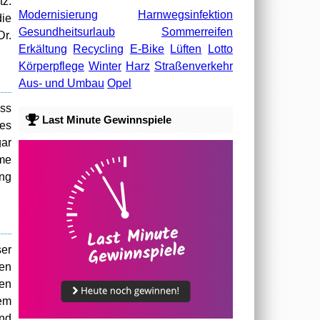
tz.
Modernisierung
Harnwegsinfektion
die
Gesundheitsurlaub
Sommerreifen
Dr.
Erkältung
Recycling
E-Bike
Lüften
Lotto
Körperpflege
Winter
Harz
Straßenverkehr
Aus- und Umbau
Opel
uss
Last Minute Gewinnspiele
tes
gar
hme
ang
ser
nen
nen
tem
und