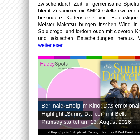
zwischendurch Zeit für gemeinsame Spielr
bleibt! Zusammen mit AMIGO stellen wir euch
besondere Kartenspiele vor: Fantastiqu
Meister Makatsu bringen frischen Wind in
Spieleregal und fordern euch mit cleveren Kn
und taktischen Entscheidungen heraus. W
weiterlesen
Berlinale-Erfolg im Kino: Das emotional
Highlight „Sunny Dancer“ mit Bella
Ramsey startet am 13. August 2026
© HappySpots / Filmplakat: Capelight Pictures & Wild Bunch G