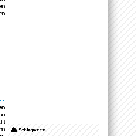
nen
nen
ten
 an
cht
enn
Schlagworte