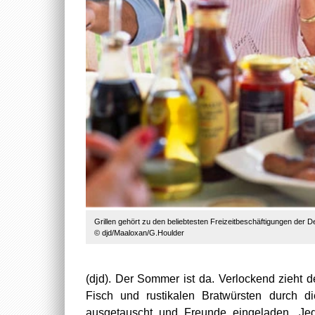
Grillen gehört zu den beliebtesten Freizeitbeschäftigungen der D
© djd/Maaloxan/G.Houlder
(djd). Der Sommer ist da. Verlockend zieht
Fisch und rustikalen Bratwürsten durch di
ausgetauscht und Freunde eingeladen. Je