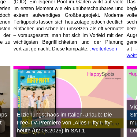
age –
(DJD). Ein eigener Pool im Garten wirkt auf viele
Das
erien
im ersten Moment wie ein unüberschaubares und
begl
jedoch
extrem aufwendiges Großbauprojekt. Moderne
voll
enen
Fertigpools lassen sich heutzutage jedoch deutlich
sec
sten
einfacher und schneller umsetzen als oft vermutet
bere
 der
– vorausgesetzt, man hat sich im Vorfeld mit den
Aug
ne zu
wichtigsten Begrifflichkeiten und der Planung
geme
vertraut gemacht. Diese kompakte...
weiterlesen
alt 
weit
Vi
pps
Erziehungschaos im Italien-Urlaub: Die
St
t
Free-TV-Premiere von „Alles Fifty Fifty“
mu
heute (02.08.2026) in SAT.1
Le