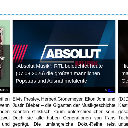
it
el
„Absolut Musik“: RTL beleuchtet heute
Hie
(07.08.2026) die größten männlichen
ma
Popstars und Ausnahmetalente
Ge
AMIGO
©
RTL
ilien
Elvis Presley, Herbert Grönemeyer, Elton John und
(DJD
 wenn
Justin Bieber – die Giganten der Musikgeschichte
Käs
unden
könnten stilistisch kaum unterschiedlicher sein.
gesc
 zwei
Doch sie alle haben Generationen von Fans
Tuch
e und
geprägt. Die umfangreiche Doku-Reihe reist
unt