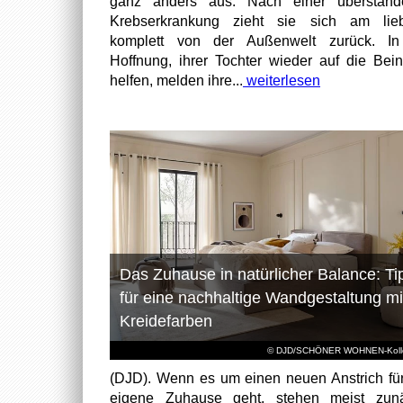
ganz anders aus: Nach einer überstand
Krebserkrankung zieht sie sich am lieb
komplett von der Außenwelt zurück. In
Hoffnung, ihrer Tochter wieder auf die Bei
helfen, melden ihre...
weiterlesen
Das Zuhause in natürlicher Balance: Ti
für eine nachhaltige Wandgestaltung mi
Kreidefarben
© DJD/SCHÖNER WOHNEN-Kolle
(DJD). Wenn es um einen neuen Anstrich fü
eigene Zuhause geht, stehen meist zunä