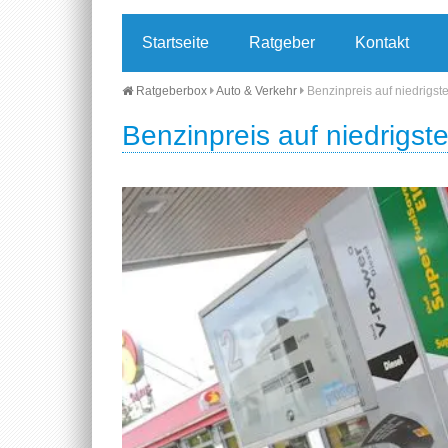
Startseite
Ratgeber
Kontakt
Ratgeberbox
Auto & Verkehr
Benzinpreis auf niedrigst
Benzinpreis auf niedrigst