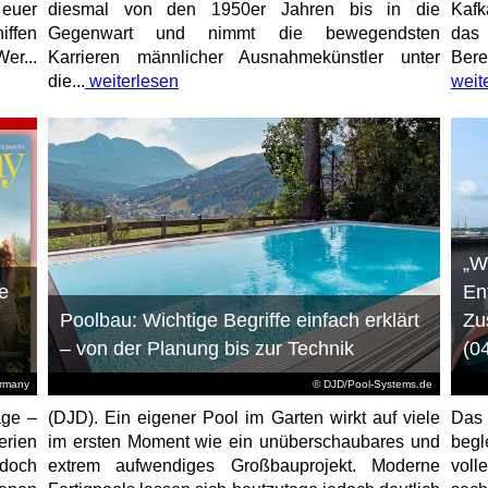
 euer
diesmal von den 1950er Jahren bis in die
Kafk
iffen
Gegenwart und nimmt die bewegendsten
das 
er...
Karrieren männlicher Ausnahmekünstler unter
Bere
die...
weiterlesen
weit
„W
e
En
Poolbau: Wichtige Begriffe einfach erklärt
Zu
– von der Planung bis zur Technik
(0
ermany
© DJD/Pool-Systems.de
age –
(DJD). Ein eigener Pool im Garten wirkt auf viele
Das
erien
im ersten Moment wie ein unüberschaubares und
begl
jedoch
extrem aufwendiges Großbauprojekt. Moderne
voll