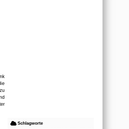
ank
die
 zu
und
ter
Schlagworte