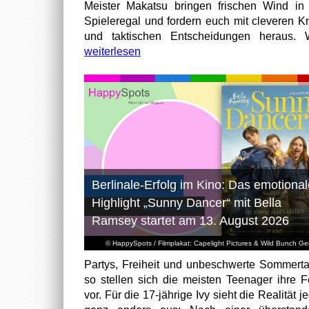
Meister Makatsu bringen frischen Wind in
Spieleregal und fordern euch mit cleveren Kn
und taktischen Entscheidungen heraus. W
weiterlesen
Berlinale-Erfolg im Kino: Das emotional
Highlight „Sunny Dancer“ mit Bella
Ramsey startet am 13. August 2026
© HappySpots / Filmplakat: Capelight Pictures & Wild Bunch G
Partys, Freiheit und unbeschwerte Sommert
so stellen sich die meisten Teenager ihre F
vor. Für die 17-jährige Ivy sieht die Realität 