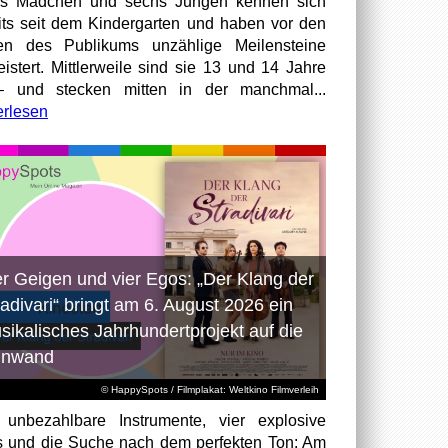
hs Mädchen und sechs Jungen kennen sich
its seit dem Kindergarten und haben vor den
en des Publikums unzählige Meilensteine
istert. Mittlerweile sind sie 13 und 14 Jahre
– und stecken mitten in der manchmal...
erlesen
er Geigen und vier Egos: „Der Klang der
radivari“ bringt am 6. August 2026 ein
sikalisches Jahrhundertprojekt auf die
inwand
© HappySpots / Filmplakat: Weltkino Filmverleih
 unbezahlbare Instrumente, vier explosive
 und die Suche nach dem perfekten Ton: Am