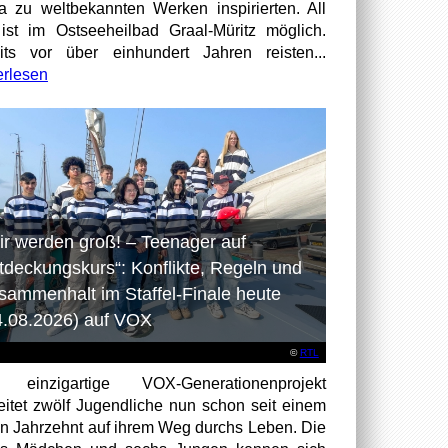
a zu weltbekannten Werken inspirierten. All
ist im Ostseeheilbad Graal-Müritz möglich.
its vor über einhundert Jahren reisten...
erlesen
ir werden groß! – Teenager auf
tdeckungskurs“: Konflikte, Regeln und
sammenhalt im Staffel-Finale heute
4.08.2026) auf VOX
©
RTL
 einzigartige VOX-Generationenprojekt
eitet zwölf Jugendliche nun schon seit einem
en Jahrzehnt auf ihrem Weg durchs Leben. Die