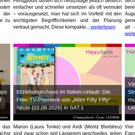
enen
Fertigpools lassen sich heutzutage jedoch deutlich
sec
sten
einfacher und schneller umsetzen als oft vermutet
bere
 der
– vorausgesetzt, man hat sich im Vorfeld mit den
Aug
ne zu
wichtigsten Begrifflichkeiten und der Planung
geme
vertraut gemacht. Diese kompakte...
weiterlesen
alt 
weit
Vi
pps
Erziehungschaos im Italien-Urlaub: Die
St
t
Free-TV-Premiere von „Alles Fifty Fifty“
mu
heute (02.08.2026) in SAT.1
Le
ktion
© HappySpots / Cover: LEONINE
r das
Marion (Laura Tonke) und Andi (Moritz Bleibtreu)
Vier
chst
sind zwar schon seit Längerem geschieden, teilen
Egos