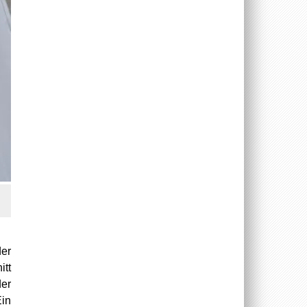
der
itt
der
Ein